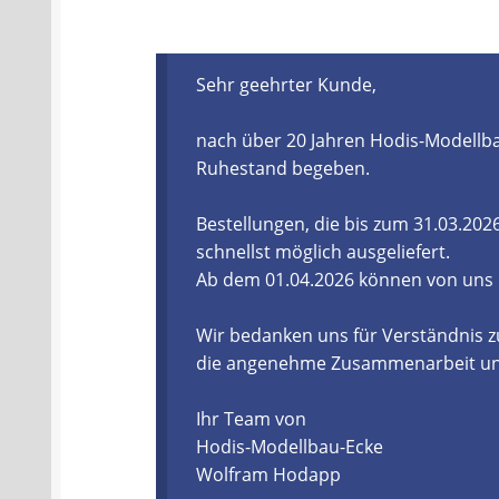
Batterien- und Akku Verordnung
Elektro
Sehr geehrter Kunde,
Öle- und Schmierstoff Verordnung
Verei
nach über 20 Jahren Hodis-Modellba
Datenschutzerklärung
Impressum
Ruhestand begeben.
Bestellungen, die bis zum 31.03.20
schnellst möglich ausgeliefert.
Ab dem 01.04.2026 können von uns
Wir bedanken uns für Verständnis z
die angenehme Zusammenarbeit und 
Ihr Team von
Hodis-Modellbau-Ecke
Wolfram Hodapp