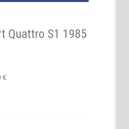
t Quattro S1 1985
Aktueller
0
€
Preis
ist:
157,50 €.