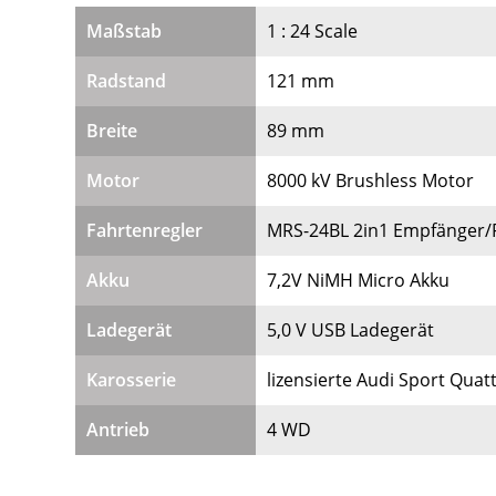
Maßstab
1 : 24 Scale
Radstand
121 mm
Breite
89 mm
Motor
8000 kV Brushless Motor
Fahrtenregler
MRS-24BL 2in1 Empfänger/F
Akku
7,2V NiMH Micro Akku
Ladegerät
5,0 V USB Ladegerät
Karosserie
lizensierte Audi Sport Quat
Antrieb
4 WD