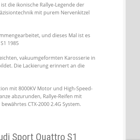
st die ikonische Rallye-Legende der
äzisiontechnik mit purem Nervenkitzel
mmengearbeitet, und dieses Mal ist es
 S1 1985
leichten, vakuumgeformten Karosserie in
det. Die Lackierung erinnert an die
kation mit 8000KV Motor und High-Speed-
nze abzurunden, Rallye-Reifen mit
r bewährtes CTX-2000 2.4G System.
di Sport Quattro S1