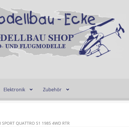
Elektronik
Zubehör
Entsorgung und Umwelt
Shop
Warenkorb
Ablauf einer Bestel
n
Lieferzeit & Verfügbarkeit
Gutschein
I SPORT QUATTRO S1 1985 4WD RTR