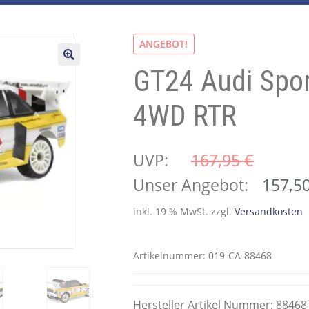
ANGEBOT!
GT24 Audi Spor
🔍
4WD RTR
UVP:
167,95 
€
Ursprünglicher
Unser Angebot:
157,5
Preis
inkl. 19 % MwSt.
zzgl.
Versandkosten
war:
167,95 €
Artikelnummer:
019-CA-88468
Hersteller Artikel Nummer: 88468