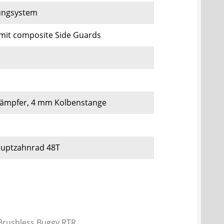
rungsystem
it composite Side Guards
 Dämpfer, 4 mm Kolbenstange
Hauptzahnrad 48T
Brushless Buggy RTR,