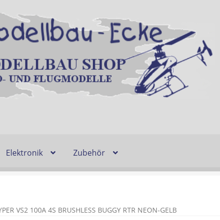
Elektronik
Zubehör
Entsorgung und Umwelt
Shop
Warenkorb
Ablauf einer Bestel
n
Lieferzeit & Verfügbarkeit
Gutschein
PER VS2 100A 4S BRUSHLESS BUGGY RTR NEON-GELB