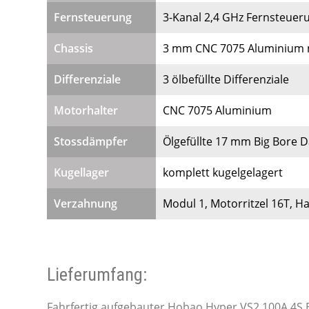
Fernsteuerung
3-Kanal 2,4 GHz Fernsteue
Chassis
3 mm CNC 7075 Aluminium m
Differenziale
3 ölbefüllte Differenziale
Motorhalter
CNC 7075 Aluminium
Stossdämpfer
Ölgefüllte 17 mm Big Bore
Kugellager
komplett kugelgelagert
Verzahnung
Modul 1, Motorritzel 16T, 
Lieferumfang:
Fahrfertig aufgebauter Hobao Hyper VS2 100A 4S 