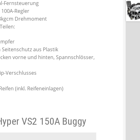
al-Fernsteuerung
 100A-Regler
 18kgcm Drehmoment
eilen:
ämpfer
Seitenschutz aus Plastik
cken vorne und hinten, Spannschlösser,
ip-Verschlusses
ifen (inkl. Reifeneinlagen)
Hyper VS2 150A Buggy