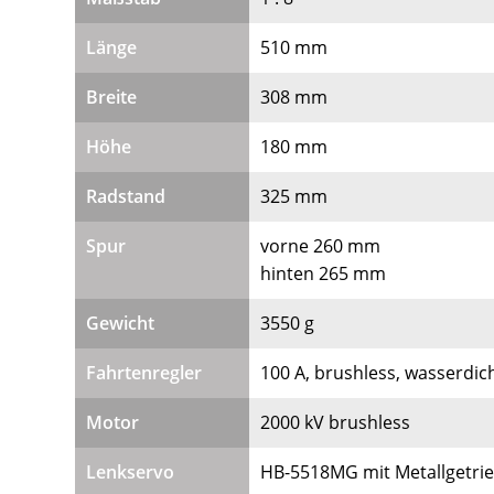
Länge
510 mm
Breite
308 mm
Höhe
180 mm
Radstand
325 mm
Spur
vorne 260 mm
hinten 265 mm
Gewicht
3550 g
Fahrtenregler
100 A, brushless, wasserdic
Motor
2000 kV brushless
Lenkservo
HB-5518MG mit Metallgetri