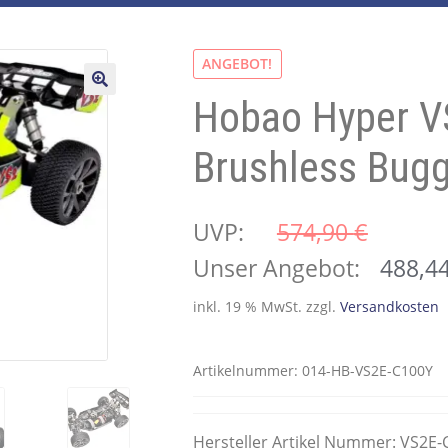
ANGEBOT!
Hobao Hyper V
🔍
Brushless Bug
UVP:
574,90 
€
Ursprünglicher
Unser Angebot:
488,4
Preis
inkl. 19 % MwSt.
zzgl.
Versandkosten
war:
574,90 €
Artikelnummer:
014-HB-VS2E-C100Y
Hersteller Artikel Nummer: VS2E-