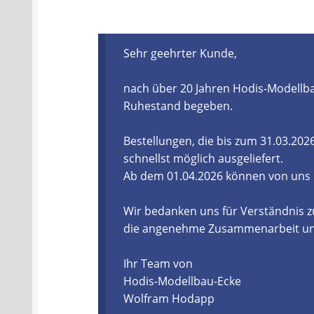
Batterien- und Akku Verordnung
Elektro
Sehr geehrter Kunde,
Öle- und Schmierstoff Verordnung
Verei
nach über 20 Jahren Hodis-Modellba
Datenschutzerklärung
Impressum
Ruhestand begeben.
Bestellungen, die bis zum 31.03.20
schnellst möglich ausgeliefert.
Ab dem 01.04.2026 können von uns
Wir bedanken uns für Verständnis z
die angenehme Zusammenarbeit und 
Ihr Team von
Hodis-Modellbau-Ecke
Wolfram Hodapp