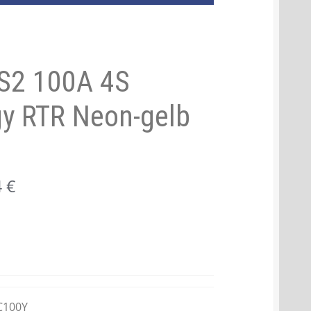
S2 100A 4S
gy RTR Neon-gelb
Aktueller
4
€
Preis
ist:
488,44 €.
C100Y