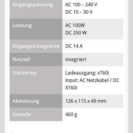
Eingangspannung
AC 100 – 240 V
DC 10 – 30 V
Leistung
AC 100W
DC 250 W
Eingangstromgrenze
DC 14 A
Netzteil
integriert
Steckertyp
Ladeausgang: xT60i
Input: AC Netzkabel / DC
XT60i
Abmessung
126 x 115 x 49 mm
Gewicht
460 g