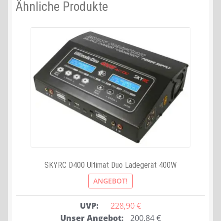
Ähnliche Produkte
SKYRC D400 Ultimat Duo Ladegerät 400W
ANGEBOT!
UVP:
228,90 
€
Ursprünglicher
Aktueller
Unser Angebot:
200,84
€