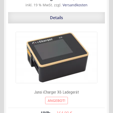
Preis
Preis
inkl. 19 % MwSt.
zzgl.
Versandkosten
war:
ist:
228,90 €
200,84 €.
Details
Junsi iCharger X6 Ladegerät
ANGEBOT!