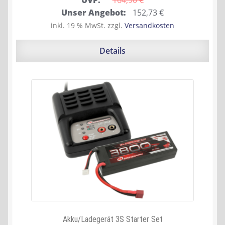
UVP:
164,90 
€
Ursprünglicher
Aktueller
Unser Angebot:
152,73
€
Preis
Preis
inkl. 19 % MwSt.
zzgl.
Versandkosten
war:
ist:
164,90 €
152,73 €.
Details
Akku/Ladegerät 3S Starter Set