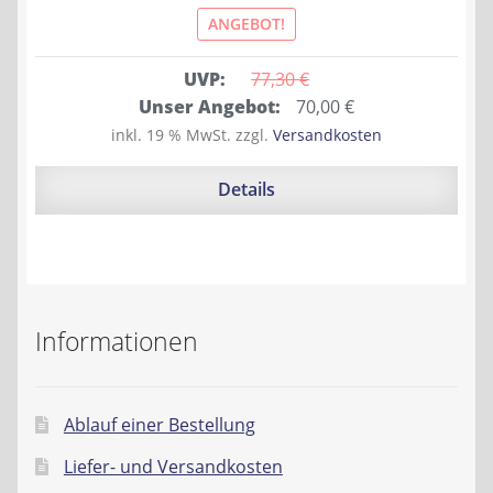
ANGEBOT!
UVP:
77,30 
€
Ursprünglicher
Aktueller
Unser Angebot:
70,00
€
Preis
Preis
inkl. 19 % MwSt.
zzgl.
Versandkosten
war:
ist:
77,30 €
70,00 €.
Details
Informationen
Ablauf einer Bestellung
Liefer- und Versandkosten