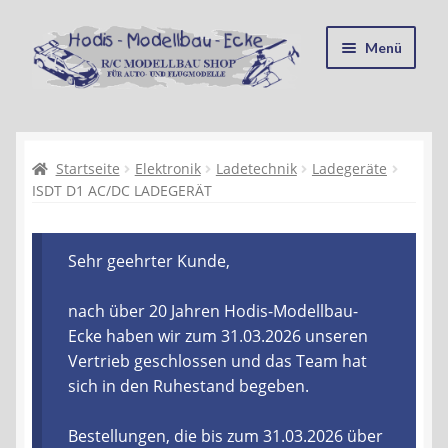
Zur
Zum
Menü
Navigation
Inhalt
springen
springen
Startseite
Kasse
Startseite
Elektronik
Ladetechnik
Ladegeräte
ISDT D1 AC/DC LADEGERÄT
Mein Konto
Sehr geehrter Kunde,
Recycling, Entsorgung und Umwelt
nach über 20 Jahren Hodis-Modellbau-
Shop
Ecke haben wir zum 31.03.2026 unseren
Vertrieb geschlossen und das Team hat
Warenkorb
sich in den Ruhestand begeben.
Ablauf einer Bestellung
Bestellungen, die bis zum 31.03.2026 über