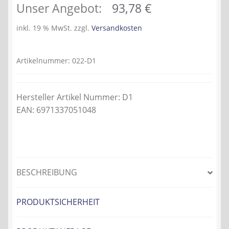
Ursprünglicher
Aktueller
Unser Angebot:
93,78
€
Preis
Preis
inkl. 19 % MwSt.
zzgl.
Versandkosten
war:
ist:
99,90 €
93,78 €.
Artikelnummer:
022-D1
Hersteller Artikel Nummer: D1
EAN: 6971337051048
BESCHREIBUNG
PRODUKTSICHERHEIT