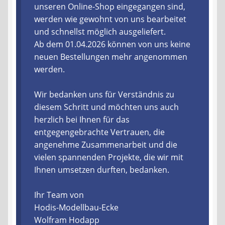
unseren Online-Shop eingegangen sind,
werden wie gewohnt von uns bearbeitet
Liefer- und Versandkosten
und schnellst möglich ausgeliefert.
Ab dem 01.04.2026 können von uns keine
Zahlungsarten
neuen Bestellungen mehr angenommen
werden.
Lieferzeit & Verfügbarkeit
Wir bedanken uns für Verständnis zu
Gutschein
diesem Schritt und möchten uns auch
herzlich bei Ihnen für das
Batterien- und Akku Verordnung
entgegengebrachte Vertrauen, die
angenehme Zusammenarbeit und die
Elektro- und Elektronikgeräte Verordnung
vielen spannenden Projekte, die wir mit
Ihnen umsetzen durften, bedanken.
Öle- und Schmierstoff Verordnung
Ihr Team von
Vereine & Foren
Hodis-Modellbau-Ecke
Wolfram Hodapp