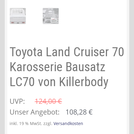
Toyota Land Cruiser 70
Karosserie Bausatz
LC70 von Killerbody
UVP:
124,00 
€
Ursprünglicher
Aktueller
Unser Angebot:
108,28
€
Preis
Preis
inkl. 19 % MwSt.
zzgl.
Versandkosten
war:
ist: