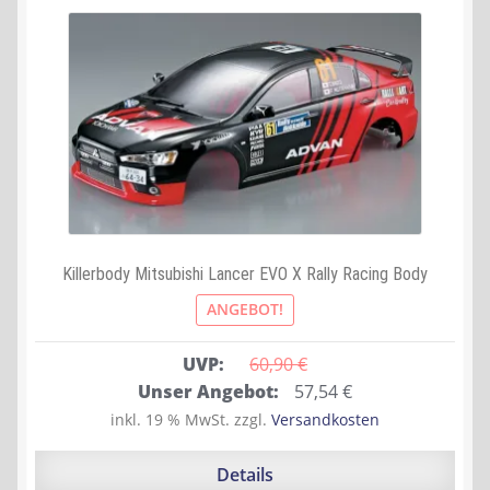
Killerbody Mitsubishi Lancer EVO X Rally Racing Body
ANGEBOT!
UVP:
60,90 
€
Ursprünglicher
Aktueller
Unser Angebot:
57,54
€
Preis
Preis
inkl. 19 % MwSt.
zzgl.
Versandkosten
war:
ist:
60,90 €
57,54 €.
Details