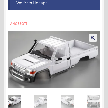
Wolfram Hodapp
Kontakt
AGB
ANGEBOT!
Widerrufsbelehrung
Datenschutzerklärung
🔍
Impressum