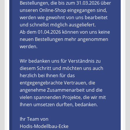
Bestellungen, die bis zum 31.03.2026 über
unseren Online-Shop eingegangen sind,
Liefer- und Versandkosten
werden wie gewohnt von uns bearbeitet
und schnellst möglich ausgeliefert.
Zahlungsarten
Ab dem 01.04.2026 können von uns keine
neuen Bestellungen mehr angenommen
Lieferzeit & Verfügbarkeit
werden.
Gutschein
Wir bedanken uns für Verständnis zu
diesem Schritt und möchten uns auch
Batterien- und Akku Verordnung
herzlich bei Ihnen für das
entgegengebrachte Vertrauen, die
Elektro- und Elektronikgeräte Verordnung
angenehme Zusammenarbeit und die
vielen spannenden Projekte, die wir mit
Öle- und Schmierstoff Verordnung
Ihnen umsetzen durften, bedanken.
Ihr Team von
Vereine & Foren
Hodis-Modellbau-Ecke