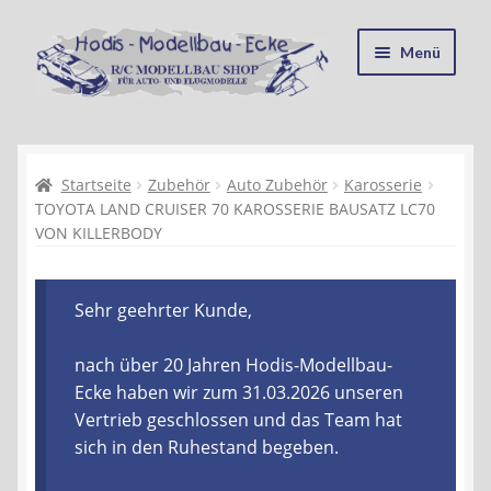
Zur
Zum
Menü
Navigation
Inhalt
springen
springen
Startseite
Kasse
Startseite
Zubehör
Auto Zubehör
Karosserie
TOYOTA LAND CRUISER 70 KAROSSERIE BAUSATZ LC70
VON KILLERBODY
Mein Konto
Recycling, Entsorgung und Umwelt
Sehr geehrter Kunde,
Shop
nach über 20 Jahren Hodis-Modellbau-
Ecke haben wir zum 31.03.2026 unseren
Warenkorb
Vertrieb geschlossen und das Team hat
sich in den Ruhestand begeben.
Ablauf einer Bestellung