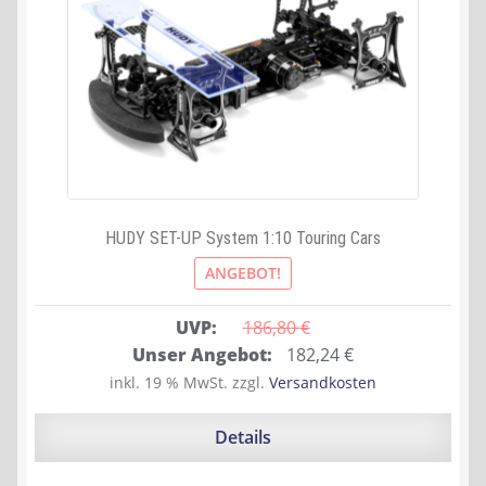
HUDY SET-UP System 1:10 Touring Cars
ANGEBOT!
UVP:
186,80 
€
Ursprünglicher
Aktueller
Unser Angebot:
182,24
€
Preis
Preis
inkl. 19 % MwSt.
zzgl.
Versandkosten
war:
ist:
186,80 €
182,24 €.
Details