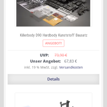
Killerbody D90 Hardbody Kunststoff Bausatz
ANGEBOT!
UVP:
73,90 
€
Ursprünglicher
Aktueller
Unser Angebot:
67,83
€
Preis
Preis
inkl. 19 % MwSt.
zzgl.
Versandkosten
war:
ist:
73,90 €
67,83 €.
Details