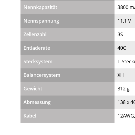
Nennkapazität
3800 m
Nennspannung
11,1 V
Zellenzahl
3S
Entladerate
40C
Stecksystem
T-Steck
Balancersystem
XH
Gewicht
312 g
Abmessung
138 x 4
Kabel
12AWG,