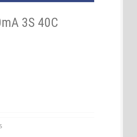
0mA 3S 40C
5