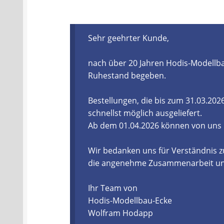
Batterien- und Akku Verordnung
Elektro
Sehr geehrter Kunde,
Öle- und Schmierstoff Verordnung
Verei
nach über 20 Jahren Hodis-Modellba
Datenschutzerklärung
Impressum
Ruhestand begeben.
Bestellungen, die bis zum 31.03.20
schnellst möglich ausgeliefert.
Ab dem 01.04.2026 können von uns
Wir bedanken uns für Verständnis z
die angenehme Zusammenarbeit und 
Ihr Team von
Hodis-Modellbau-Ecke
Wolfram Hodapp