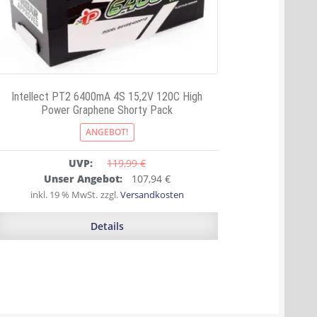
Intellect PT2 6400mA 4S 15,2V 120C High
Power Graphene Shorty Pack
ANGEBOT!
UVP:
119,99 
€
Ursprünglicher
Aktueller
Unser Angebot:
107,94
€
Preis
Preis
inkl. 19 % MwSt.
zzgl.
Versandkosten
war:
ist:
119,99 €
107,94 €.
Details