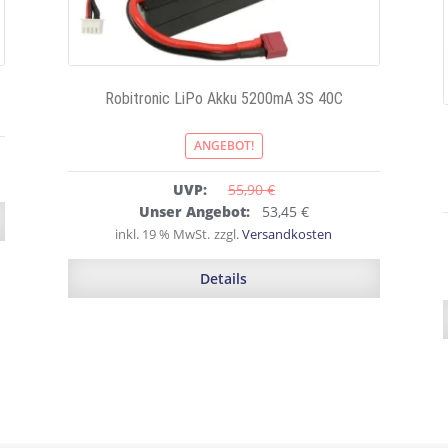
Robitronic LiPo Akku 5200mA 3S 40C
ANGEBOT!
UVP:
55,90 
€
Ursprünglicher
Aktueller
Unser Angebot:
53,45
€
Preis
Preis
inkl. 19 % MwSt.
zzgl.
Versandkosten
war:
ist:
55,90 €
53,45 €.
Details