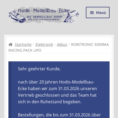
Zur
Zum
Menü
Navigation
Inhalt
springen
springen
Startseite
Kasse
Startseite
Elektronik
Akkus
ROBITRONIC 6000MA
RACING PACK LIPO
Mein Konto
Sehr geehrter Kunde,
Recycling, Entsorgung und Umwelt
nach über 20 Jahren Hodis-Modellbau-
Shop
Ecke haben wir zum 31.03.2026 unseren
Vertrieb geschlossen und das Team hat
Warenkorb
sich in den Ruhestand begeben.
Ablauf einer Bestellung
Bestellungen, die bis zum 31.03.2026 über