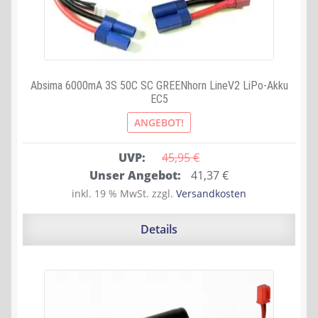
Absima 6000mA 3S 50C SC GREENhorn LineV2 LiPo-Akku
EC5
ANGEBOT!
UVP:
45,95 
€
Ursprünglicher
Aktueller
Unser Angebot:
41,37
€
Preis
Preis
inkl. 19 % MwSt.
zzgl.
Versandkosten
war:
ist:
45,95 €
41,37 €.
Details