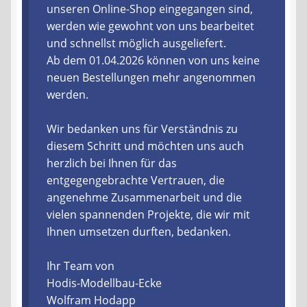
unseren Online-Shop eingegangen sind,
werden wie gewohnt von uns bearbeitet
Liefer- und Versandkosten
und schnellst möglich ausgeliefert.
Ab dem 01.04.2026 können von uns keine
Zahlungsarten
neuen Bestellungen mehr angenommen
werden.
Lieferzeit & Verfügbarkeit
Wir bedanken uns für Verständnis zu
Gutschein
diesem Schritt und möchten uns auch
herzlich bei Ihnen für das
Batterien- und Akku Verordnung
entgegengebrachte Vertrauen, die
angenehme Zusammenarbeit und die
Elektro- und Elektronikgeräte Verordnung
vielen spannenden Projekte, die wir mit
Ihnen umsetzen durften, bedanken.
Öle- und Schmierstoff Verordnung
Ihr Team von
Vereine & Foren
Hodis-Modellbau-Ecke
Wolfram Hodapp