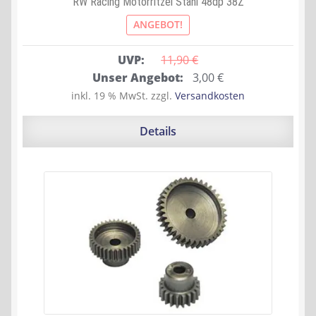
RW Racing Motorritzel Stahl 48dp 38Z
ANGEBOT!
UVP:
11,90 
€
Ursprünglicher
Aktueller
Unser Angebot:
3,00
€
Preis
Preis
inkl. 19 % MwSt.
zzgl.
Versandkosten
war:
ist:
11,90 €
3,00 €.
Details