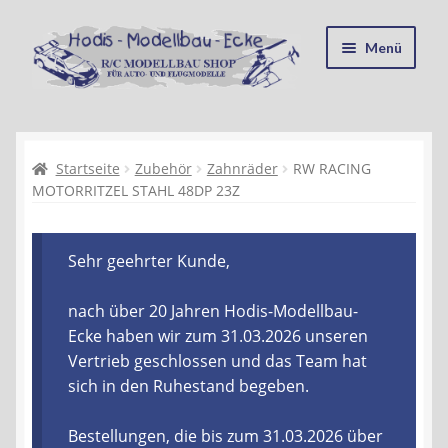
Zur
Zum
Menü
Navigation
Inhalt
springen
springen
Startseite
Kasse
Startseite
Zubehör
Zahnräder
RW RACING
MOTORRITZEL STAHL 48DP 23Z
Mein Konto
Sehr geehrter Kunde,
Recycling, Entsorgung und Umwelt
nach über 20 Jahren Hodis-Modellbau-
Shop
Ecke haben wir zum 31.03.2026 unseren
Vertrieb geschlossen und das Team hat
Warenkorb
sich in den Ruhestand begeben.
Ablauf einer Bestellung
Bestellungen, die bis zum 31.03.2026 über