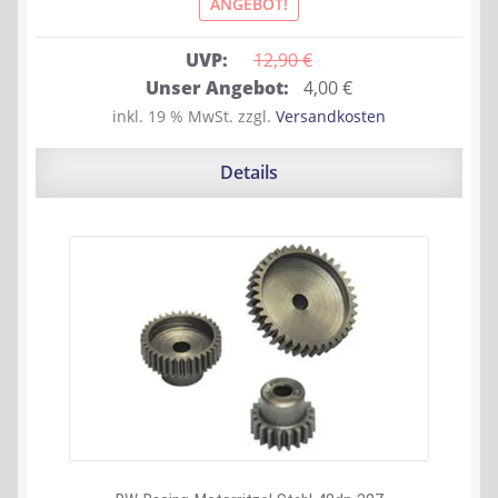
ANGEBOT!
UVP:
12,90 
€
Ursprünglicher
Aktueller
Unser Angebot:
4,00
€
Preis
Preis
inkl. 19 % MwSt.
zzgl.
Versandkosten
war:
ist:
12,90 €
4,00 €.
Details