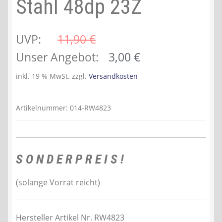
Stahl 48dp 23Z
UVP:
11,90 
€
Ursprünglicher
Aktueller
Unser Angebot:
3,00
€
Preis
Preis
inkl. 19 % MwSt.
zzgl.
Versandkosten
war:
ist:
11,90 €
3,00 €.
Artikelnummer:
014-RW4823
S O N D E R P R E I S !
(solange Vorrat reicht)
Hersteller Artikel Nr. RW4823