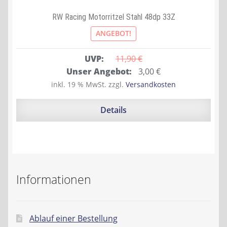
RW Racing Motorritzel Stahl 48dp 33Z
ANGEBOT!
UVP:
11,90 
€
Ursprünglicher
Aktueller
Unser Angebot:
3,00
€
Preis
Preis
inkl. 19 % MwSt.
zzgl.
Versandkosten
war:
ist:
11,90 €
3,00 €.
Details
Informationen
Ablauf einer Bestellung