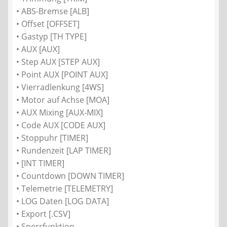
• ABS-Bremse [ALB]
• Offset [OFFSET]
• Gastyp [TH TYPE]
• AUX [AUX]
• Step AUX [STEP AUX]
• Point AUX [POINT AUX]
• Vierradlenkung [4WS]
• Motor auf Achse [MOA]
• AUX Mixing [AUX-MIX]
• Code AUX [CODE AUX]
• Stoppuhr [TIMER]
• Rundenzeit [LAP TIMER]
• [INT TIMER]
• Countdown [DOWN TIMER]
• Telemetrie [TELEMETRY]
• LOG Daten [LOG DATA]
• Export [.CSV]
• Sperrfunktion