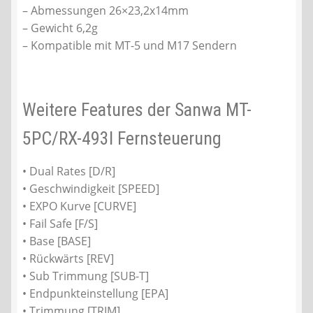
– Abmessungen 26×23,2x14mm
– Gewicht 6,2g
– Kompatible mit MT-5 und M17 Sendern
Weitere Features der Sanwa MT-
5PC/RX-493I Fernsteuerung
• Dual Rates [D/R]
• Geschwindigkeit [SPEED]
• EXPO Kurve [CURVE]
• Fail Safe [F/S]
• Base [BASE]
• Rückwärts [REV]
• Sub Trimmung [SUB-T]
• Endpunkteinstellung [EPA]
• Trimmung [TRIM]