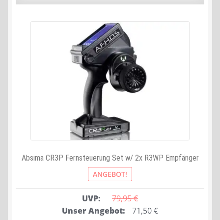
Absima CR3P Fernsteuerung Set w/ 2x R3WP Empfänger
ANGEBOT!
UVP:
79,95 
€
Ursprünglicher
Aktueller
Unser Angebot:
71,50
€