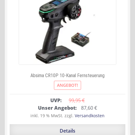
Absima CR10P 10-Kanal Fernsteuerung
ANGEBOT!
UVP:
99,95 
€
Ursprünglicher
Aktueller
Unser Angebot:
87,60
€
Preis
Preis
inkl. 19 % MwSt.
zzgl.
Versandkosten
war:
ist:
99,95 €
87,60 €.
Details