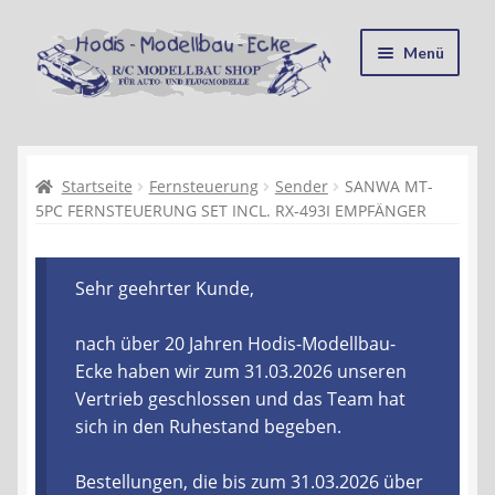
Zur
Zum
Menü
Navigation
Inhalt
springen
springen
Startseite
Kasse
Startseite
Fernsteuerung
Sender
SANWA MT-
5PC FERNSTEUERUNG SET INCL. RX-493I EMPFÄNGER
Mein Konto
Sehr geehrter Kunde,
Recycling, Entsorgung und Umwelt
nach über 20 Jahren Hodis-Modellbau-
Shop
Ecke haben wir zum 31.03.2026 unseren
Vertrieb geschlossen und das Team hat
Warenkorb
sich in den Ruhestand begeben.
Ablauf einer Bestellung
Bestellungen, die bis zum 31.03.2026 über