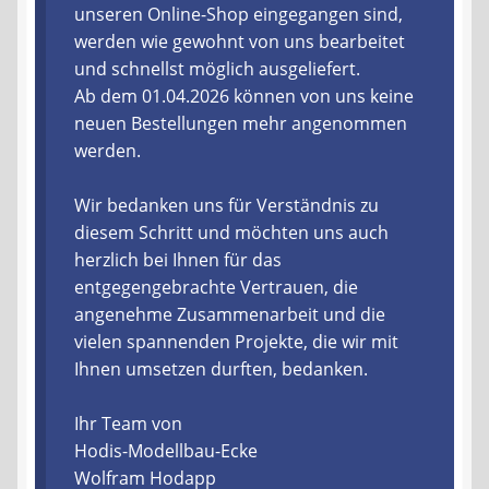
unseren Online-Shop eingegangen sind,
werden wie gewohnt von uns bearbeitet
Liefer- und Versandkosten
und schnellst möglich ausgeliefert.
Ab dem 01.04.2026 können von uns keine
Zahlungsarten
neuen Bestellungen mehr angenommen
werden.
Lieferzeit & Verfügbarkeit
Wir bedanken uns für Verständnis zu
Gutschein
diesem Schritt und möchten uns auch
herzlich bei Ihnen für das
Batterien- und Akku Verordnung
entgegengebrachte Vertrauen, die
angenehme Zusammenarbeit und die
Elektro- und Elektronikgeräte Verordnung
vielen spannenden Projekte, die wir mit
Ihnen umsetzen durften, bedanken.
Öle- und Schmierstoff Verordnung
Ihr Team von
Vereine & Foren
Hodis-Modellbau-Ecke
Wolfram Hodapp