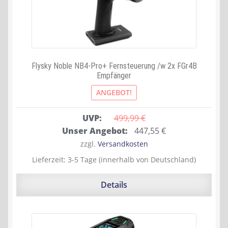
Flysky Noble NB4-Pro+ Fernsteuerung /w 2x FGr4B
Empfänger
ANGEBOT!
UVP:
499,99 
€
Ursprünglicher
Aktueller
Unser Angebot:
447,55
€
Preis
Preis
zzgl.
Versandkosten
war:
ist:
Lieferzeit:
3-5 Tage (innerhalb von Deutschland)
499,99 €
447,55 €.
Details