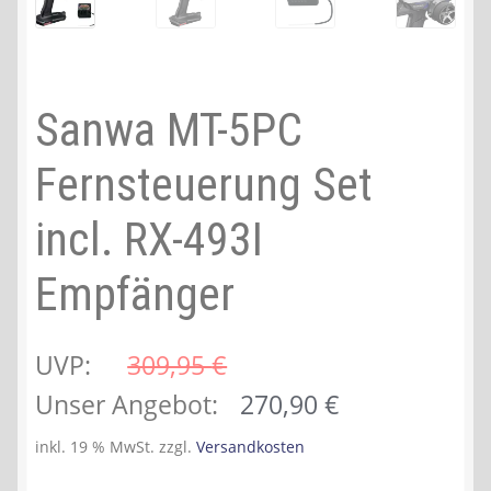
Sanwa MT-5PC
Fernsteuerung Set
incl. RX-493I
Empfänger
UVP:
309,95 
€
Ursprünglicher
Aktueller
Unser Angebot:
270,90
€
Preis
Preis
inkl. 19 % MwSt.
zzgl.
Versandkosten
war:
ist: