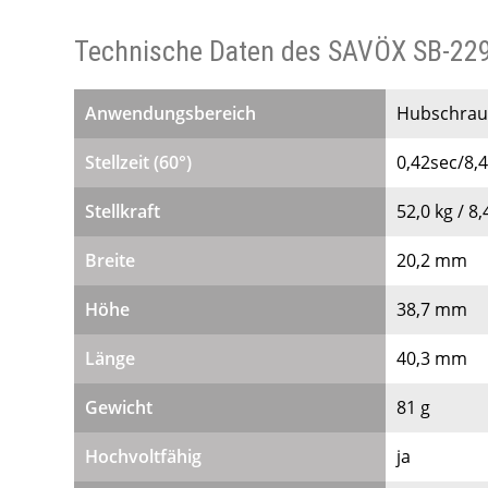
Technische Daten des SAVÖX SB-2291
Anwendungsbereich
Hubschraub
Stellzeit (60°)
0,42sec/8,4V
Stellkraft
52,0 kg / 8,
Breite
20,2 mm
Höhe
38,7 mm
Länge
40,3 mm
Gewicht
81 g
Hochvoltfähig
ja