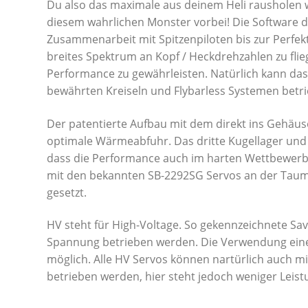
Du also das maximale aus deinem Heli rausholen wi
diesem wahrlichen Monster vorbei! Die Software d
Zusammenarbeit mit Spitzenpiloten bis zur Perfekt
breites Spektrum an Kopf / Heckdrehzahlen zu fli
Performance zu gewährleisten. Natürlich kann da
bewährten Kreiseln und Flybarless Systemen betr
Der patentierte Aufbau mit dem direkt ins Gehäuse
optimale Wärmeabfuhr. Das dritte Kugellager und
dass die Performance auch im harten Wettbewerbs
mit den bekannten SB-2292SG Servos an der Taum
gesetzt.
HV steht für High-Voltage. So gekennzeichnete Sav
Spannung betrieben werden. Die Verwendung eines
möglich. Alle HV Servos können nartürlich auch m
betrieben werden, hier steht jedoch weniger Leist