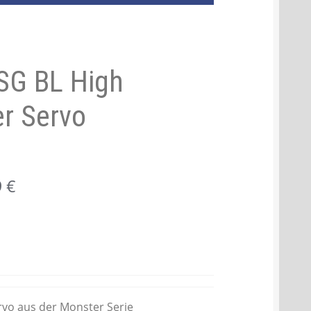
SG BL High
r Servo
Aktueller
9
€
Preis
ist:
125,19 €.
rvo aus der Monster Serie