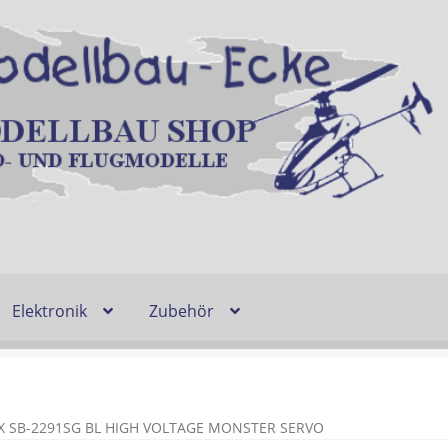
Elektronik
Zubehör
Entsorgung und Umwelt
Shop
Warenkorb
Ablauf einer Bestel
n
Lieferzeit & Verfügbarkeit
Gutschein
X SB-2291SG BL HIGH VOLTAGE MONSTER SERVO