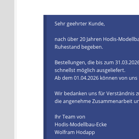
Batterien- und Akku Verordnung
Elektro
Sehr geehrter Kunde,
Öle- und Schmierstoff Verordnung
Verei
nach über 20 Jahren Hodis-Modellba
Datenschutzerklärung
Impressum
Ruhestand begeben.
Bestellungen, die bis zum 31.03.20
schnellst möglich ausgeliefert.
Ab dem 01.04.2026 können von uns
Wir bedanken uns für Verständnis z
die angenehme Zusammenarbeit und 
Ihr Team von
Hodis-Modellbau-Ecke
Wolfram Hodapp