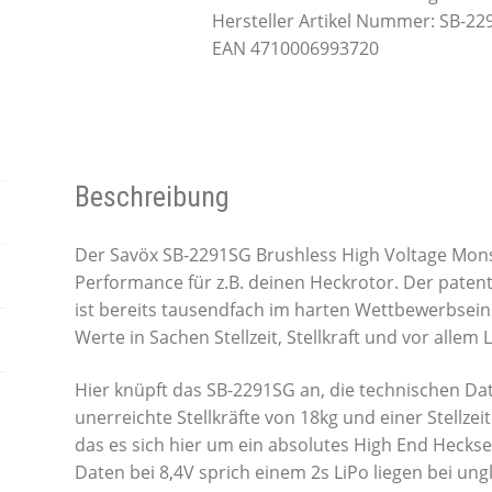
Hersteller Artikel Nummer: SB-2
EAN 4710006993720
Beschreibung
Der Savöx SB-2291SG Brushless High Voltage Monst
Performance für z.B. deinen Heckrotor. Der paten
ist bereits tausendfach im harten Wettbewerbsein
Werte in Sachen Stellzeit, Stellkraft und vor allem 
Hier knüpft das SB-2291SG an, die technischen Dat
unerreichte Stellkräfte von 18kg und einer Stellze
das es sich hier um ein absolutes High End Hecks
Daten bei 8,4V sprich einem 2s LiPo liegen bei un