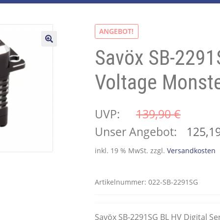
ANGEBOT!
Savöx SB-2291
🔍
Voltage Monste
UVP:
139,90 
€
Ursprünglicher
Unser Angebot:
125,1
Preis
inkl. 19 % MwSt.
zzgl.
Versandkosten
war:
139,90 €
Artikelnummer:
022-SB-2291SG
Savöx SB-2291SG BL HV Digital Se