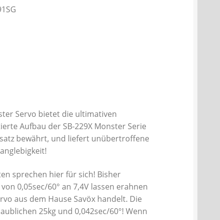
291SG
er Servo bietet die ultimativen
tierte Aufbau der SB-229X Monster Serie
satz bewährt, und liefert unübertroffene
Langlebigkeit!
en sprechen hier für sich! Bisher
it von 0,05sec/60° an 7,4V lassen erahnen
ervo aus dem Hause Savöx handelt. Die
glaublichen 25kg und 0,042sec/60°! Wenn