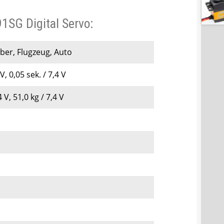
SG Digital Servo:
er, Flugzeug, Auto
, 0,05 sek. / 7,4 V
4 V, 51,0 kg / 7,4 V