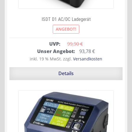
ISDT D1 AC/DC Ladegerät
ANGEBOT!
UVP:
99,90 
€
Ursprünglicher
Aktueller
Unser Angebot:
93,78
€
Preis
Preis
inkl. 19 % MwSt.
zzgl.
Versandkosten
war:
ist:
99,90 €
93,78 €.
Details