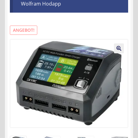
Wolfram Hodapp
Kontakt
AGB
ANGEBOT!
Widerrufsbelehrung
Datenschutzerklärung
🔍
Impressum