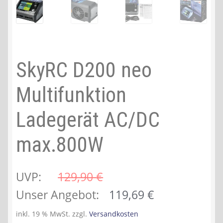
SkyRC D200 neo
Multifunktion
Ladegerät AC/DC
max.800W
UVP:
129,90 
€
Ursprünglicher
Aktueller
Unser Angebot:
119,69
€
Preis
Preis
inkl. 19 % MwSt.
zzgl.
Versandkosten