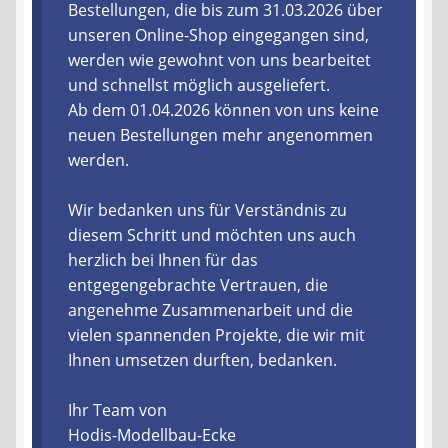
Bestellungen, die bis zum 31.03.2026 über
unseren Online-Shop eingegangen sind,
Liefer- und Versandkosten
werden wie gewohnt von uns bearbeitet
und schnellst möglich ausgeliefert.
Zahlungsarten
Ab dem 01.04.2026 können von uns keine
neuen Bestellungen mehr angenommen
Lieferzeit & Verfügbarkeit
werden.
Gutschein
Wir bedanken uns für Verständnis zu
diesem Schritt und möchten uns auch
Batterien- und Akku Verordnung
herzlich bei Ihnen für das
entgegengebrachte Vertrauen, die
Elektro- und Elektronikgeräte Verordnung
angenehme Zusammenarbeit und die
vielen spannenden Projekte, die wir mit
Öle- und Schmierstoff Verordnung
Ihnen umsetzen durften, bedanken.
Ihr Team von
Vereine & Foren
Hodis-Modellbau-Ecke