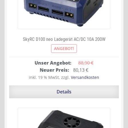
SkyRC D100 neo Ladegerät AC/DC 10A 200W
ANGEBOT!
Unser Angebot:
88,90 
€
Ursprünglicher
Aktueller
Neuer Preis:
80,13
€
Preis
Preis
inkl. 19 % MwSt.
zzgl.
Versandkosten
war:
ist:
88,90 €
80,13 €.
Details