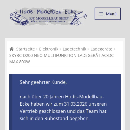
Zur
Zum
Menü
Navigation
Inhalt
springen
springen
Startseite
Kasse
Startseite
Elektronik
Ladetechnik
Ladegeräte
SKYRC D200 NEO MULTIFUNKTION LADEGERÄT AC/DC
MAX.800W
Mein Konto
Recycling, Entsorgung und Umwelt
Sehr geehrter Kunde,
Shop
nach über 20 Jahren Hodis-Modellbau-
Ecke haben wir zum 31.03.2026 unseren
Warenkorb
Vertrieb geschlossen und das Team hat
sich in den Ruhestand begeben.
Ablauf einer Bestellung