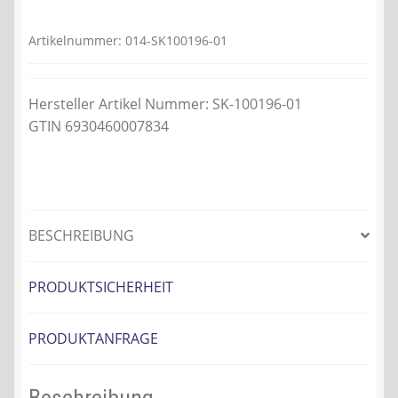
war:
ist:
129,90 €
119,69 €.
Artikelnummer:
014-SK100196-01
Hersteller Artikel Nummer: SK-100196-01
GTIN 6930460007834
BESCHREIBUNG
PRODUKTSICHERHEIT
PRODUKTANFRAGE