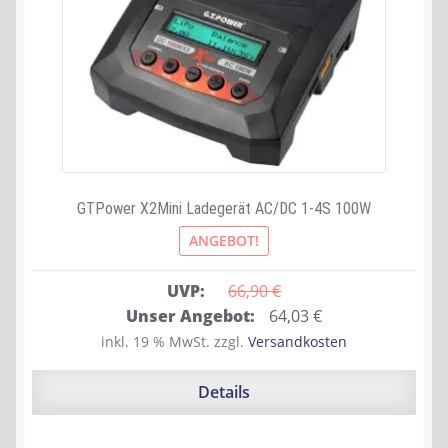
GTPower X2Mini Ladegerät AC/DC 1-4S 100W
ANGEBOT!
UVP:
66,90 
€
Ursprünglicher
Aktueller
Unser Angebot:
64,03
€
Preis
Preis
inkl. 19 % MwSt.
zzgl.
Versandkosten
war:
ist:
66,90 €
64,03 €.
Details