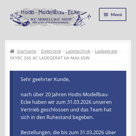
Zur
Zum
Menü
Navigation
Inhalt
springen
springen
Startseite
Kasse
Startseite
Elektronik
Ladetechnik
Ladegeräte
SKYRC S65 AC LADEGERÄT 6A MAX 65W
Mein Konto
Sehr geehrter Kunde,
Recycling, Entsorgung und Umwelt
nach über 20 Jahren Hodis-Modellbau-
Shop
Ecke haben wir zum 31.03.2026 unseren
Vertrieb geschlossen und das Team hat
Warenkorb
sich in den Ruhestand begeben.
Ablauf einer Bestellung
Bestellungen, die bis zum 31.03.2026 über