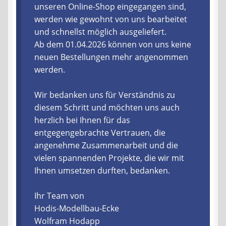
unseren Online-Shop eingegangen sind,
werden wie gewohnt von uns bearbeitet
Liefer- und Versandkosten
und schnellst möglich ausgeliefert.
Ab dem 01.04.2026 können von uns keine
Zahlungsarten
neuen Bestellungen mehr angenommen
werden.
Lieferzeit & Verfügbarkeit
Wir bedanken uns für Verständnis zu
Gutschein
diesem Schritt und möchten uns auch
herzlich bei Ihnen für das
Batterien- und Akku Verordnung
entgegengebrachte Vertrauen, die
angenehme Zusammenarbeit und die
Elektro- und Elektronikgeräte Verordnung
vielen spannenden Projekte, die wir mit
Ihnen umsetzen durften, bedanken.
Öle- und Schmierstoff Verordnung
Ihr Team von
Vereine & Foren
Hodis-Modellbau-Ecke
Wolfram Hodapp