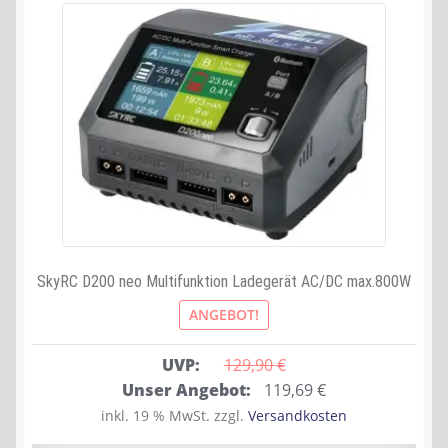
SkyRC D200 neo Multifunktion Ladegerät AC/DC max.800W
ANGEBOT!
UVP:
129,90 
€
Ursprünglicher
Aktueller
Unser Angebot:
119,69
€
Preis
Preis
inkl. 19 % MwSt.
zzgl.
Versandkosten
war:
ist: