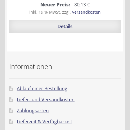
Ursprünglicher
Aktueller
Neuer Preis:
80,13
€
Preis
Preis
inkl. 19 % MwSt.
zzgl.
Versandkosten
war:
ist:
88,90 €
80,13 €.
Details
Informationen
Ablauf einer Bestellung
Liefer- und Versandkosten
Zahlungsarten
Lieferzeit & Verfügbarkeit