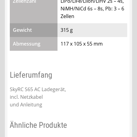
Zellenzahl
LiPo/LiFe/LiIon/LiHV 2s – 4s,
NiMH/NiCd 6s – 8s, Pb: 3 – 6
Zellen
Gewicht
315 g
Abmessung
117 x 105 x 55 mm
Lieferumfang
SkyRC S65 AC Ladegerät,
incl. Netzkabel
und Anleitung
Ähnliche Produkte