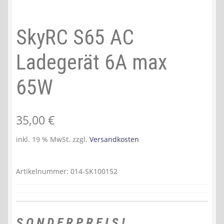
SkyRC S65 AC
Ladegerät 6A max
65W
35,00
€
inkl. 19 % MwSt.
zzgl.
Versandkosten
Artikelnummer:
014-SK100152
S O N D E R P R E I S !