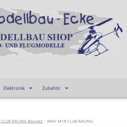
Elektronik
Zubehör
Entsorgung und Umwelt
Shop
Warenkorb
Ablauf einer Bestel
n
Lieferzeit & Verfügbarkeit
Gutschein
 CLUB RACING Bausatz
XRAY M18 CLUB RACING