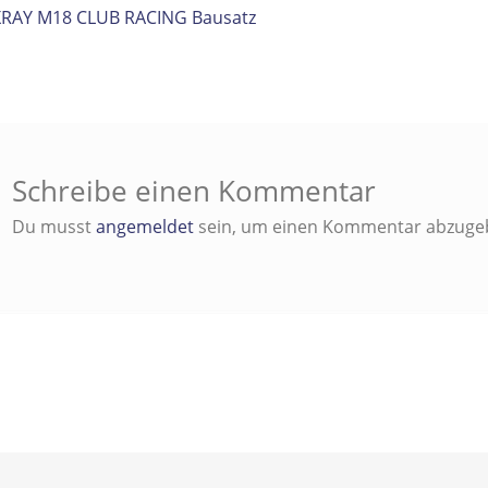
itrags-
orheriger
XRAY M18 CLUB RACING Bausatz
eitrag:
vigation
Schreibe einen Kommentar
Du musst
angemeldet
sein, um einen Kommentar abzuge