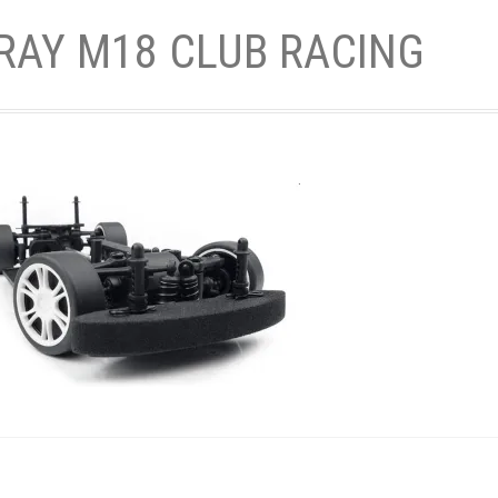
RAY M18 CLUB RACING
- und Elektronikgeräte Verordnung
ne & Foren
Kontakt
AGB
Widerrufsbelehrung