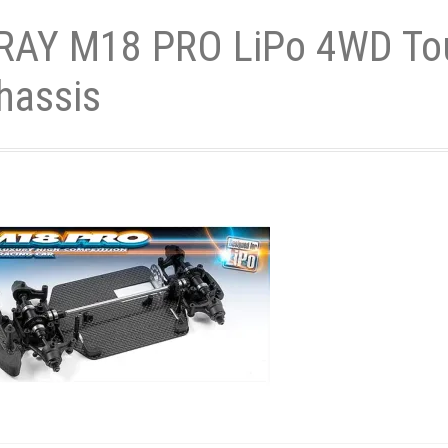
RAY M18 PRO LiPo 4WD To
- und Elektronikgeräte Verordnung
hassis
ne & Foren
Kontakt
AGB
Widerrufsbelehrung