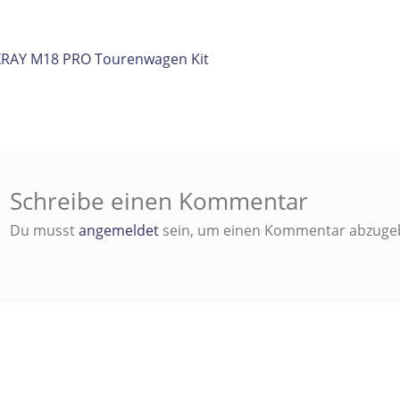
itrags-
orheriger
XRAY M18 PRO Tourenwagen Kit
eitrag:
vigation
Schreibe einen Kommentar
Du musst
angemeldet
sein, um einen Kommentar abzuge