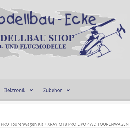
Elektronik
Zubehör
Entsorgung und Umwelt
Shop
Warenkorb
Ablauf einer Bestel
n
Lieferzeit & Verfügbarkeit
Gutschein
 PRO Tourenwagen Kit
XRAY M18 PRO LIPO 4WD TOURENWAGEN 