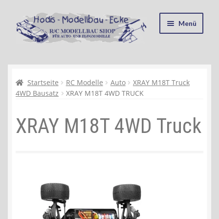
Zur
Zum
Menü
Navigation
Inhalt
springen
springen
Startseite
Kasse
Startseite
RC Modelle
Auto
XRAY M18T Truck
4WD Bausatz
XRAY M18T 4WD TRUCK
Mein Konto
XRAY M18T 4WD Truck
Recycling, Entsorgung und Umwelt
Shop
Warenkorb
Ablauf einer Bestellung