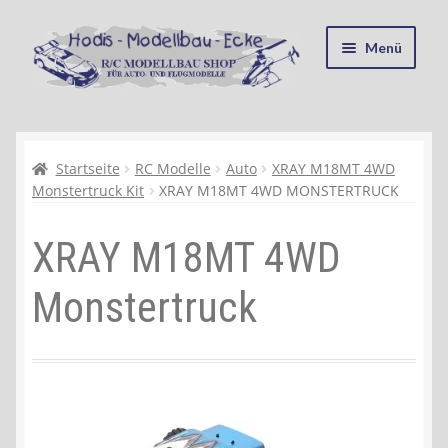
Zur
Zum
Menü
Navigation
Inhalt
springen
springen
Startseite
Kasse
Startseite
RC Modelle
Auto
XRAY M18MT 4WD
Monstertruck Kit
XRAY M18MT 4WD MONSTERTRUCK
Mein Konto
XRAY M18MT 4WD
Recycling, Entsorgung und Umwelt
Monstertruck
Shop
Warenkorb
Ablauf einer Bestellung