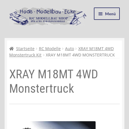
Zur
Zum
Menü
Navigation
Inhalt
springen
springen
Startseite
Kasse
Startseite
RC Modelle
Auto
XRAY M18MT 4WD
Monstertruck Kit
XRAY M18MT 4WD MONSTERTRUCK
Mein Konto
XRAY M18MT 4WD
Recycling, Entsorgung und Umwelt
Monstertruck
Shop
Warenkorb
Ablauf einer Bestellung