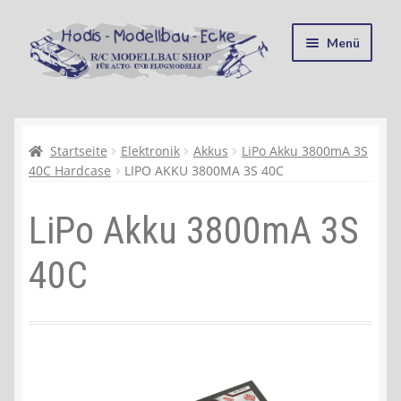
Zur
Zum
Menü
Navigation
Inhalt
springen
springen
Startseite
Kasse
Startseite
Elektronik
Akkus
LiPo Akku 3800mA 3S
40C Hardcase
LIPO AKKU 3800MA 3S 40C
Mein Konto
LiPo Akku 3800mA 3S
Recycling, Entsorgung und Umwelt
40C
Shop
Warenkorb
Ablauf einer Bestellung