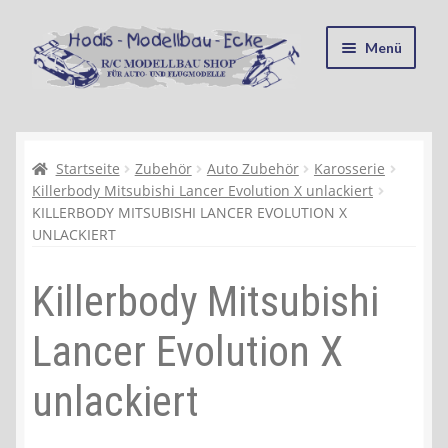
Zur
Zum
Menü
Navigation
Inhalt
springen
springen
Startseite
Kasse
Startseite
Zubehör
Auto Zubehör
Karosserie
Killerbody Mitsubishi Lancer Evolution X unlackiert
KILLERBODY MITSUBISHI LANCER EVOLUTION X
Mein Konto
UNLACKIERT
Recycling, Entsorgung und Umwelt
Killerbody Mitsubishi
Shop
Lancer Evolution X
Warenkorb
unlackiert
Ablauf einer Bestellung