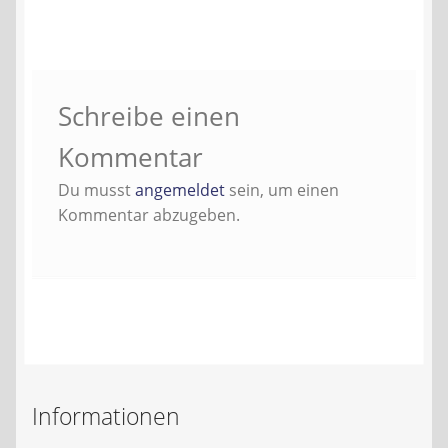
Kontakt
AGB
Schreibe einen
Widerrufsbelehrung
Kommentar
Datenschutzerklärung
Du musst
angemeldet
sein, um einen
Kommentar abzugeben.
Impressum
Informationen