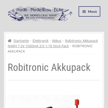
Zur
Zum
Menü
Navigation
Inhalt
springen
springen
Startseite
Kasse
Startseite
Elektronik
Akkus
Robitronic Akkupack
NiMH 7,2V 1500mA 2/3 1:18 Stick Pack
ROBITRONIC
AKKUPACK
Mein Konto
Robitronic Akkupack
Recycling, Entsorgung und Umwelt
Shop
Warenkorb
Ablauf einer Bestellung