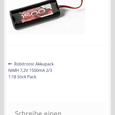
Liefer- und Versandkosten
Zahlungsarten
Lieferzeit & Verfügbarkeit
Gutschein
Beitrags-
Vorheriger
Robitronic Akkupack
Batterien- und Akku Verordnung
Beitrag:
NiMH 7,2V 1500mA 2/3
Navigation
1:18 Stick Pack
Elektro- und Elektronikgeräte Verordnung
Öle- und Schmierstoff Verordnung
Vereine & Foren
Schreibe einen