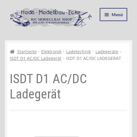
Zur
Zum
Menü
Navigation
Inhalt
springen
springen
Startseite
Kasse
Startseite
Elektronik
Ladetechnik
Ladegeräte
ISDT D1 AC/DC Ladegerät
ISDT D1 AC/DC LADEGERÄT
Mein Konto
ISDT D1 AC/DC
Recycling, Entsorgung und Umwelt
Ladegerät
Shop
Warenkorb
Ablauf einer Bestellung