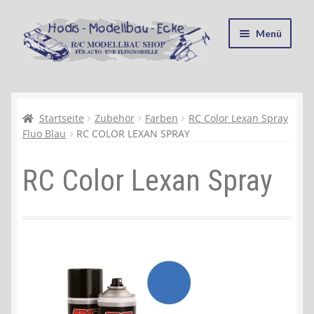
Zur
Zum
Menü
Navigation
Inhalt
springen
springen
Startseite
Kasse
Startseite
Zubehör
Farben
RC Color Lexan Spray
Fluo Blau
RC COLOR LEXAN SPRAY
Mein Konto
RC Color Lexan Spray
Recycling, Entsorgung und Umwelt
Shop
Warenkorb
Ablauf einer Bestellung