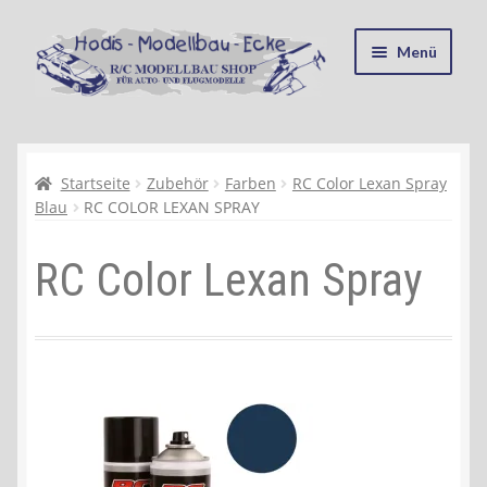
Zur
Zum
Menü
Navigation
Inhalt
springen
springen
Startseite
Kasse
Startseite
Zubehör
Farben
RC Color Lexan Spray
Blau
RC COLOR LEXAN SPRAY
Mein Konto
RC Color Lexan Spray
Recycling, Entsorgung und Umwelt
Shop
Warenkorb
Ablauf einer Bestellung