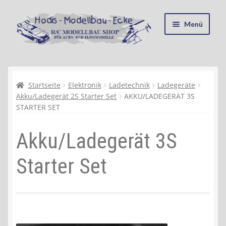
Zur
Zum
Menü
Navigation
Inhalt
springen
springen
Startseite
Kasse
Startseite
Elektronik
Ladetechnik
Ladegeräte
Akku/Ladegerät 2S Starter Set
AKKU/LADEGERÄT 3S
STARTER SET
Mein Konto
Akku/Ladegerät 3S
Recycling, Entsorgung und Umwelt
Starter Set
Shop
Warenkorb
Ablauf einer Bestellung