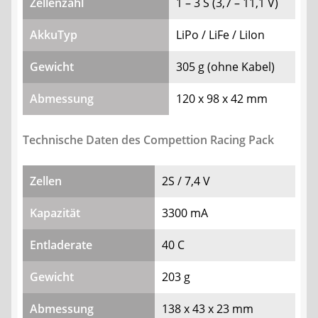
Zellenzahl
1 – 3 S (3,7 – 11,1 V)
AkkuTyp
LiPo / LiFe / LiIon
Gewicht
305 g (ohne Kabel)
Abmessung
120 x 98 x 42 mm
Technische Daten des Compettion Racing Pack
Zellen
2S / 7,4 V
Kapazität
3300 mA
Entladerate
40 C
Gewicht
203 g
Abmessung
138 x 43 x 23 mm