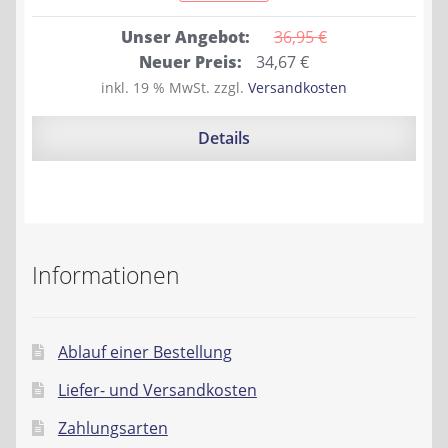
Unser Angebot:
36,95 
€
Ursprünglicher
Aktueller
Neuer Preis:
34,67
€
Preis
Preis
inkl. 19 % MwSt.
zzgl.
Versandkosten
war:
ist:
36,95 €
34,67 €.
Details
Informationen
Ablauf einer Bestellung
Liefer- und Versandkosten
Zahlungsarten