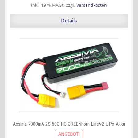
Preis
Preis
inkl. 19 % MwSt.
zzgl.
Versandkosten
war:
ist:
55,90 €
53,45 €.
Details
Absima 7000mA 2S 50C HC GREENhorn LineV2 LiPo-Akku
ANGEBOT!