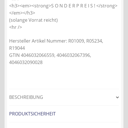
<h3><em><strong>S O N D E R P R E I S ! </strong>
</em></h3>
(solange Vorrat reicht)
<hr />
Hersteller Artikel Nummer: R01009, R05234,
R19044
GTIN 4046032066559, 4046032067396,
4046032090028
BESCHREIBUNG
PRODUKTSICHERHEIT