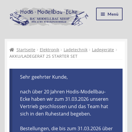
Zur
Zum
Menü
Navigation
Inhalt
springen
springen
Startseite
Kasse
Startseite
Elektronik
Ladetechnik
Ladegeräte
AKKU/LADEGERÄT 2S STARTER SET
Mein Konto
Sehr geehrter Kunde,
Recycling, Entsorgung und Umwelt
nach über 20 Jahren Hodis-Modellbau-
Shop
Ecke haben wir zum 31.03.2026 unseren
Vertrieb geschlossen und das Team hat
Warenkorb
sich in den Ruhestand begeben.
Ablauf einer Bestellung
Bestellungen, die bis zum 31.03.2026 über