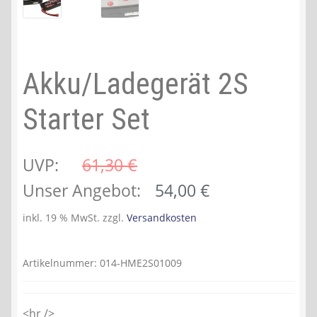
Akku/Ladegerät 2S
Starter Set
UVP:
61,30 
€
Ursprünglicher
Aktueller
Unser Angebot:
54,00
€
Preis
Preis
inkl. 19 % MwSt.
zzgl.
Versandkosten
war:
ist:
61,30 €
54,00 €.
Artikelnummer:
014-HME2S01009
<hr />