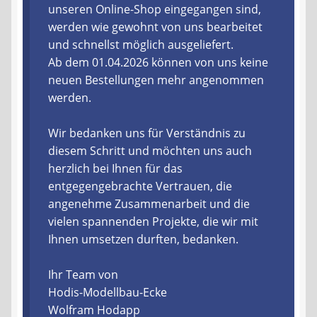
unseren Online-Shop eingegangen sind,
werden wie gewohnt von uns bearbeitet
Liefer- und Versandkosten
und schnellst möglich ausgeliefert.
Ab dem 01.04.2026 können von uns keine
Zahlungsarten
neuen Bestellungen mehr angenommen
werden.
Lieferzeit & Verfügbarkeit
Wir bedanken uns für Verständnis zu
Gutschein
diesem Schritt und möchten uns auch
herzlich bei Ihnen für das
Batterien- und Akku Verordnung
entgegengebrachte Vertrauen, die
angenehme Zusammenarbeit und die
Elektro- und Elektronikgeräte Verordnung
vielen spannenden Projekte, die wir mit
Ihnen umsetzen durften, bedanken.
Öle- und Schmierstoff Verordnung
Ihr Team von
Vereine & Foren
Hodis-Modellbau-Ecke
Wolfram Hodapp