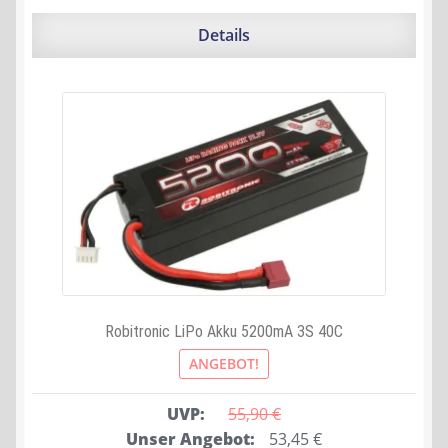
Details
Robitronic LiPo Akku 5200mA 3S 40C
ANGEBOT!
UVP:
55,90 
€
Ursprünglicher
Aktueller
Unser Angebot:
53,45
€