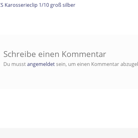
itrags-
orheriger
S Karosserieclip 1/10 groß silber
eitrag:
vigation
Schreibe einen Kommentar
Du musst
angemeldet
sein, um einen Kommentar abzuge