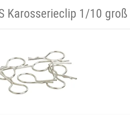
S Karosserieclip 1/10 groß 
- und Elektronikgeräte Verordnung
ne & Foren
Kontakt
AGB
Widerrufsbelehrung