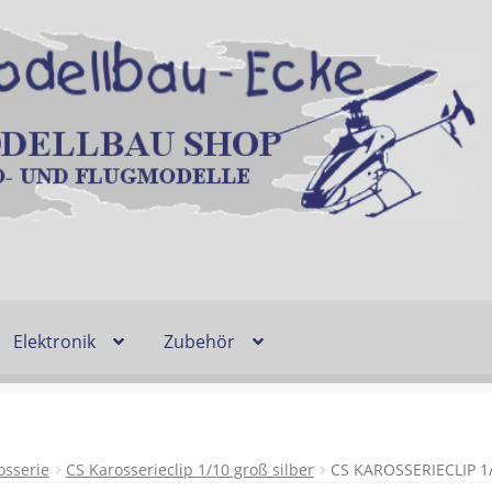
Elektronik
Zubehör
Entsorgung und Umwelt
Shop
Warenkorb
Ablauf einer Bestel
n
Lieferzeit & Verfügbarkeit
Gutschein
osserie
CS Karosserieclip 1/10 groß silber
CS KAROSSERIECLIP 1/