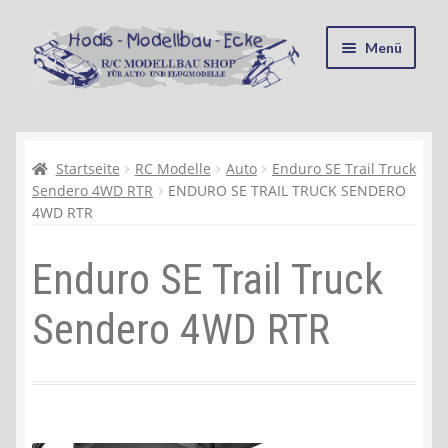
Zur
Zum
Menü
Navigation
Inhalt
springen
springen
Startseite
Kasse
Startseite
RC Modelle
Auto
Enduro SE Trail Truck
Sendero 4WD RTR
ENDURO SE TRAIL TRUCK SENDERO
4WD RTR
Mein Konto
Enduro SE Trail Truck
Recycling, Entsorgung und Umwelt
Sendero 4WD RTR
Shop
Warenkorb
Ablauf einer Bestellung