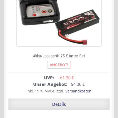
Akku/Ladegerät 2S Starter Set
ANGEBOT!
UVP:
61,30 
€
Ursprünglicher
Aktueller
Unser Angebot:
54,00
€
Preis
Preis
inkl. 19 % MwSt.
zzgl.
Versandkosten
war:
ist:
61,30 €
54,00 €.
Details