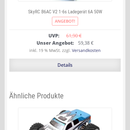
SkyRC B6AC V2 1-6s Ladegerät 6A 50W
ANGEBOT!
UVP:
61,90 
€
Ursprünglicher
Aktueller
Unser Angebot:
59,38
€
Preis
Preis
inkl. 19 % MwSt.
zzgl.
Versandkosten
war:
ist:
61,90 €
59,38 €.
Details
Ähnliche Produkte