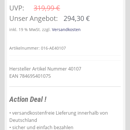
UVP:
319,99 
€
Ursprünglicher
Aktueller
Unser Angebot:
294,30
€
Preis
Preis
inkl. 19 % MwSt.
zzgl.
Versandkosten
war:
ist:
319,99 €
294,30 €.
Artikelnummer:
016-AE40107
Hersteller Artikel Nummer 40107
EAN 784695401075
Action Deal !
• versandkostenfreie Lieferung innerhalb von
Deutschland
• sicher und einfach bezahlen