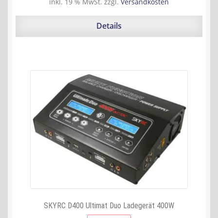
Preis
Preis
inkl. 19 % MwSt.
zzgl.
Versandkosten
war:
ist:
77,30 €
70,00 €.
Details
SKYRC D400 Ultimat Duo Ladegerät 400W