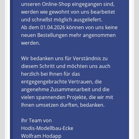
unseren Online-Shop eingegangen sind,
werden wie gewohnt von uns bearbeitet
Liefer- und Versandkosten
und schnellst möglich ausgeliefert.
Ab dem 01.04.2026 können von uns keine
Zahlungsarten
neuen Bestellungen mehr angenommen
werden.
Lieferzeit & Verfügbarkeit
Wir bedanken uns für Verständnis zu
Gutschein
diesem Schritt und möchten uns auch
herzlich bei Ihnen für das
Batterien- und Akku Verordnung
entgegengebrachte Vertrauen, die
angenehme Zusammenarbeit und die
Elektro- und Elektronikgeräte Verordnung
vielen spannenden Projekte, die wir mit
Ihnen umsetzen durften, bedanken.
Öle- und Schmierstoff Verordnung
Ihr Team von
Vereine & Foren
Hodis-Modellbau-Ecke
Wolfram Hodapp