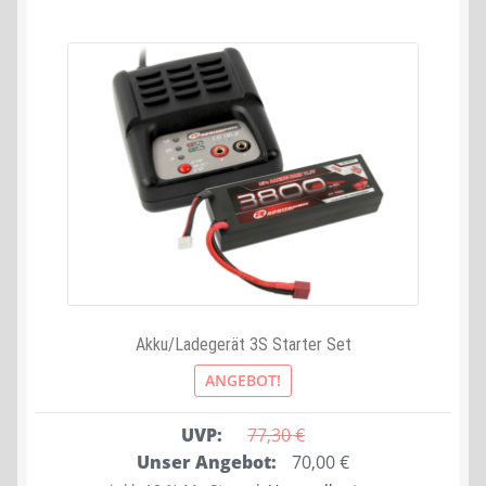
Akku/Ladegerät 3S Starter Set
ANGEBOT!
UVP:
77,30 
€
Ursprünglicher
Aktueller
Unser Angebot:
70,00
€