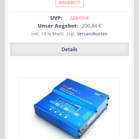
ANGEBOT!
UVP:
228,90 
€
Ursprünglicher
Aktueller
Unser Angebot:
200,84
€
Preis
Preis
inkl. 19 % MwSt.
zzgl.
Versandkosten
war:
ist:
228,90 €
200,84 €.
Details