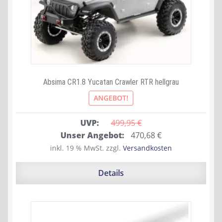
Absima CR1.8 Yucatan Crawler RTR hellgrau
ANGEBOT!
UVP:
499,95 
€
Ursprünglicher
Aktueller
Unser Angebot:
470,68
€
Preis
Preis
inkl. 19 % MwSt.
zzgl.
Versandkosten
war:
ist:
499,95 €
470,68 €.
Details