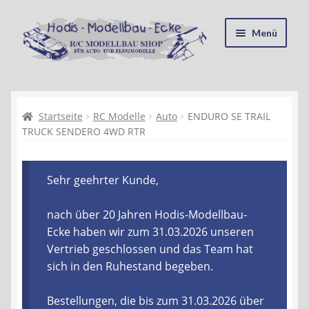
Zur
Zum
Menü
Navigation
Inhalt
springen
springen
Startseite
Kasse
Startseite
RC Modelle
Auto
ENDURO SE TRAIL
TRUCK SENDERO 4WD RTR
Mein Konto
Sehr geehrter Kunde,
Recycling, Entsorgung und Umwelt
nach über 20 Jahren Hodis-Modellbau-
Shop
Ecke haben wir zum 31.03.2026 unseren
Vertrieb geschlossen und das Team hat
Warenkorb
sich in den Ruhestand begeben.
Ablauf einer Bestellung
Bestellungen, die bis zum 31.03.2026 über