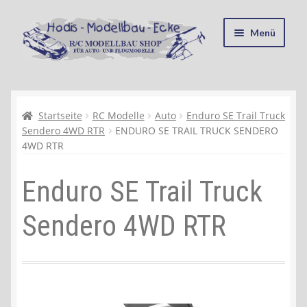
Zur
Zum
Menü
Navigation
Inhalt
springen
springen
Startseite
Kasse
Startseite
RC Modelle
Auto
Enduro SE Trail Truck
Sendero 4WD RTR
ENDURO SE TRAIL TRUCK SENDERO
4WD RTR
Mein Konto
Enduro SE Trail Truck
Recycling, Entsorgung und Umwelt
Sendero 4WD RTR
Shop
Warenkorb
Ablauf einer Bestellung