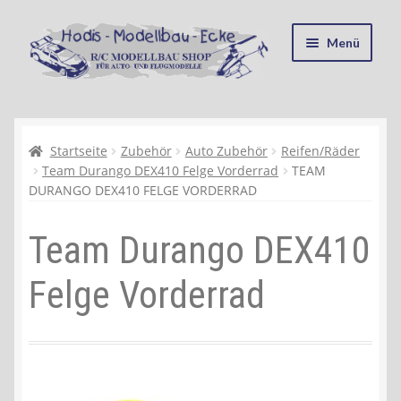
Zur
Zum
Menü
Navigation
Inhalt
springen
springen
Startseite
Kasse
Startseite
Zubehör
Auto Zubehör
Reifen/Räder
Team Durango DEX410 Felge Vorderrad
TEAM
DURANGO DEX410 FELGE VORDERRAD
Mein Konto
Team Durango DEX410
Recycling, Entsorgung und Umwelt
Felge Vorderrad
Shop
Warenkorb
Ablauf einer Bestellung