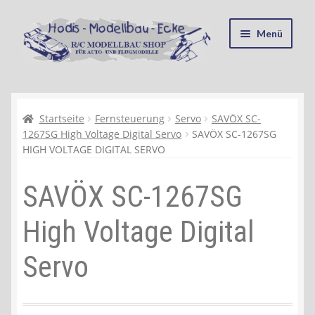
Zur
Zum
Menü
Navigation
Inhalt
springen
springen
Startseite
Kasse
Startseite
Fernsteuerung
Servo
SAVÖX SC-
1267SG High Voltage Digital Servo
SAVÖX SC-1267SG
HIGH VOLTAGE DIGITAL SERVO
Mein Konto
SAVÖX SC-1267SG
Recycling, Entsorgung und Umwelt
High Voltage Digital
Shop
Servo
Warenkorb
Ablauf einer Bestellung