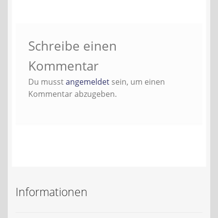
Kontakt
AGB
Schreibe einen
Widerrufsbelehrung
Kommentar
Du musst
angemeldet
sein, um einen
Datenschutzerklärung
Kommentar abzugeben.
Impressum
Informationen