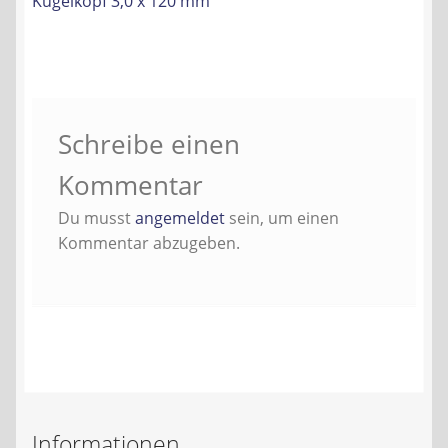
Kugelkopf 3,0 x 120 mm
Kontakt
AGB
Widerrufsbelehrung
Schreibe einen
Datenschutzerklärung
Kommentar
Du musst
angemeldet
sein, um einen
Impressum
Kommentar abzugeben.
Informationen