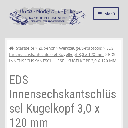
Zur
Zum
Menü
Navigation
Inhalt
springen
springen
Startseite
Kasse
Startseite
Zubehör
Werkzeuge/Setuptools
EDS
Innensechskantschlüssel Kugelkopf 3,0 x 120 mm
EDS
INNENSECHSKANTSCHLÜSSEL KUGELKOPF 3,0 X 120 MM
Mein Konto
EDS
Recycling, Entsorgung und Umwelt
Innensechskantschlüs
Shop
sel Kugelkopf 3,0 x
Warenkorb
120 mm
Ablauf einer Bestellung