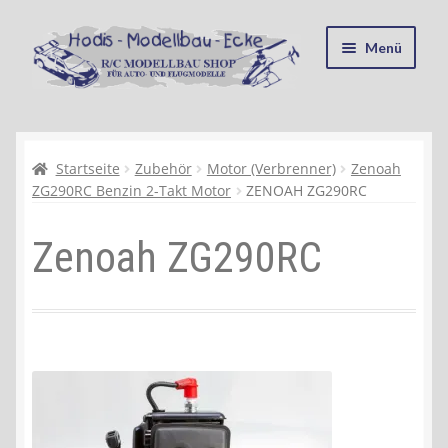
Zur
Zum
Menü
Navigation
Inhalt
springen
springen
Startseite
Kasse
Startseite
Zubehör
Motor (Verbrenner)
Zenoah
ZG290RC Benzin 2-Takt Motor
ZENOAH ZG290RC
Mein Konto
Zenoah ZG290RC
Recycling, Entsorgung und Umwelt
Shop
Warenkorb
Ablauf einer Bestellung