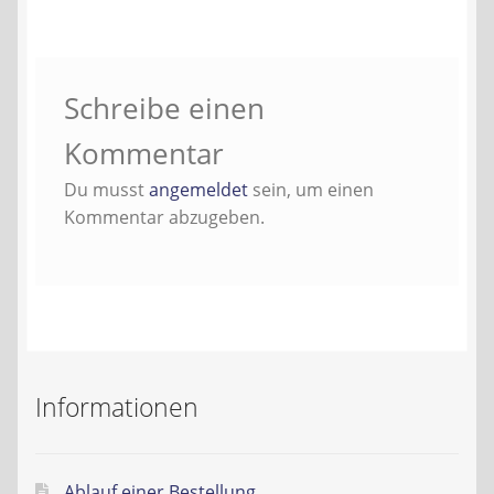
Liefer- und Versandkosten
Schreibe einen
Zahlungsarten
Kommentar
Lieferzeit & Verfügbarkeit
Du musst
angemeldet
sein, um einen
Kommentar abzugeben.
Gutschein
Batterien- und Akku Verordnung
Elektro- und Elektronikgeräte Verordnung
Öle- und Schmierstoff Verordnung
Informationen
Vereine & Foren
Ablauf einer Bestellung