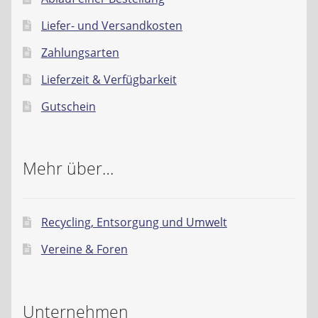
Kontakt
Liefer- und Versandkosten
AGB
Zahlungsarten
Lieferzeit & Verfügbarkeit
Widerrufsbelehrung
Gutschein
Datenschutzerklärung
Impressum
Mehr über…
Recycling, Entsorgung und Umwelt
Vereine & Foren
Unternehmen