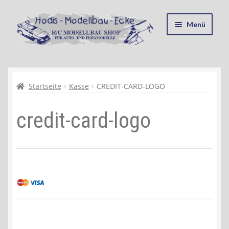
Zur
Zum
Menü
Navigation
Inhalt
springen
springen
Startseite
Kasse
Startseite
Kasse
CREDIT-CARD-LOGO
credit-card-logo
Mein Konto
Recycling, Entsorgung und Umwelt
Shop
Warenkorb
Ablauf einer Bestellung