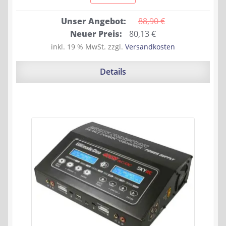
Unser Angebot:
88,90 
€
Ursprünglicher
Aktueller
Neuer Preis:
80,13
€
Preis
Preis
inkl. 19 % MwSt.
zzgl.
Versandkosten
war:
ist:
88,90 €
80,13 €.
Details