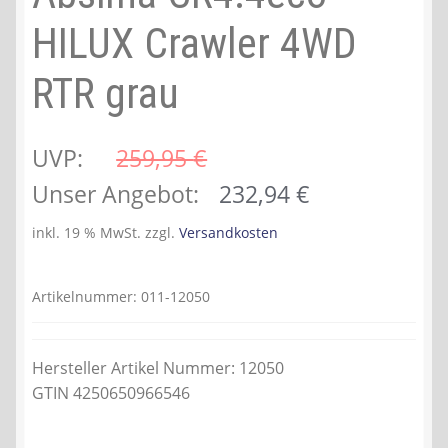
HILUX Crawler 4WD
RTR grau
UVP:
259,95 
€
Ursprünglicher
Aktueller
Unser Angebot:
232,94
€
Preis
Preis
inkl. 19 % MwSt.
zzgl.
Versandkosten
war:
ist:
259,95 €
232,94 €.
Artikelnummer:
011-12050
Hersteller Artikel Nummer: 12050
GTIN 4250650966546