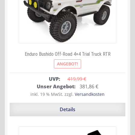
Enduro Bushido Off-Road 4×4 Trial Truck RTR
ANGEBOT!
UVP:
419,99 
€
Ursprünglicher
Aktueller
Unser Angebot:
381,86
€
Preis
Preis
inkl. 19 % MwSt.
zzgl.
Versandkosten
war:
ist:
419,99 €
381,86 €.
Details