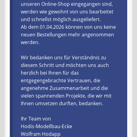
unseren Online-Shop eingegangen sind,
werden wie gewohnt von uns bearbeitet
Liefer- und Versandkosten
und schnellst möglich ausgeliefert.
Ab dem 01.04.2026 können von uns keine
Zahlungsarten
neuen Bestellungen mehr angenommen
werden.
Lieferzeit & Verfügbarkeit
Wir bedanken uns für Verständnis zu
Gutschein
diesem Schritt und möchten uns auch
herzlich bei Ihnen für das
Batterien- und Akku Verordnung
entgegengebrachte Vertrauen, die
angenehme Zusammenarbeit und die
Elektro- und Elektronikgeräte Verordnung
vielen spannenden Projekte, die wir mit
Ihnen umsetzen durften, bedanken.
Öle- und Schmierstoff Verordnung
Ihr Team von
Vereine & Foren
Hodis-Modellbau-Ecke
Wolfram Hodapp