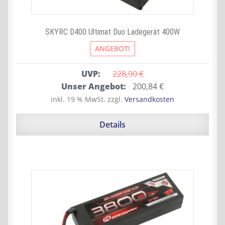
SKYRC D400 Ultimat Duo Ladegerät 400W
ANGEBOT!
UVP:
228,90 
€
Ursprünglicher
Aktueller
Unser Angebot:
200,84
€
Preis
Preis
inkl. 19 % MwSt.
zzgl.
Versandkosten
war:
ist:
228,90 €
200,84 €.
Details