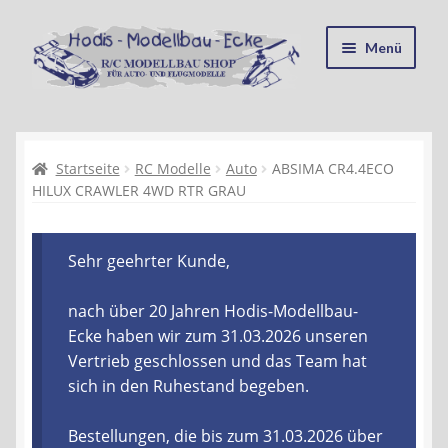
Zur
Zum
Menü
Navigation
Inhalt
springen
springen
Startseite
Kasse
Startseite
RC Modelle
Auto
ABSIMA CR4.4ECO
HILUX CRAWLER 4WD RTR GRAU
Mein Konto
Sehr geehrter Kunde,
Recycling, Entsorgung und Umwelt
nach über 20 Jahren Hodis-Modellbau-
Shop
Ecke haben wir zum 31.03.2026 unseren
Vertrieb geschlossen und das Team hat
Warenkorb
sich in den Ruhestand begeben.
Ablauf einer Bestellung
Bestellungen, die bis zum 31.03.2026 über