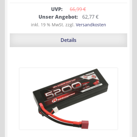
UVP:
66,99 
€
Ursprünglicher
Aktueller
Unser Angebot:
62,77
€
Preis
Preis
inkl. 19 % MwSt.
zzgl.
Versandkosten
war:
ist:
66,99 €
62,77 €.
Details