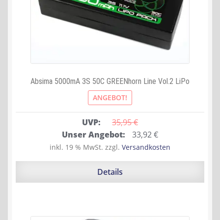
Absima 5000mA 3S 50C GREENhorn Line Vol.2 LiPo
ANGEBOT!
UVP:
35,95 
€
Ursprünglicher
Aktueller
Unser Angebot:
33,92
€
Preis
Preis
inkl. 19 % MwSt.
zzgl.
Versandkosten
war:
ist:
35,95 €
33,92 €.
Details