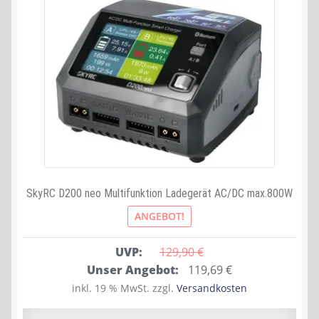
SkyRC D200 neo Multifunktion Ladegerät AC/DC max.800W
ANGEBOT!
UVP:
129,90 
€
Ursprünglicher
Aktueller
Unser Angebot:
119,69
€
Preis
Preis
inkl. 19 % MwSt.
zzgl.
Versandkosten
war:
ist: