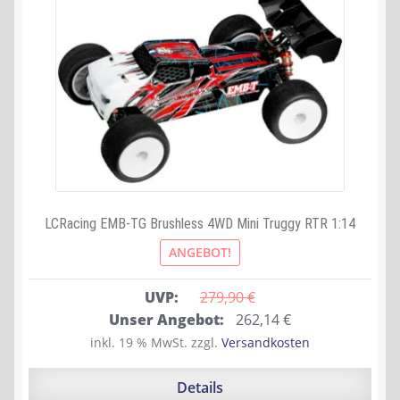
LCRacing EMB-TG Brushless 4WD Mini Truggy RTR 1:14
ANGEBOT!
UVP:
279,90 
€
Ursprünglicher
Aktueller
Unser Angebot:
262,14
€
Preis
Preis
inkl. 19 % MwSt.
zzgl.
Versandkosten
war:
ist:
279,90 €
262,14 €.
Details