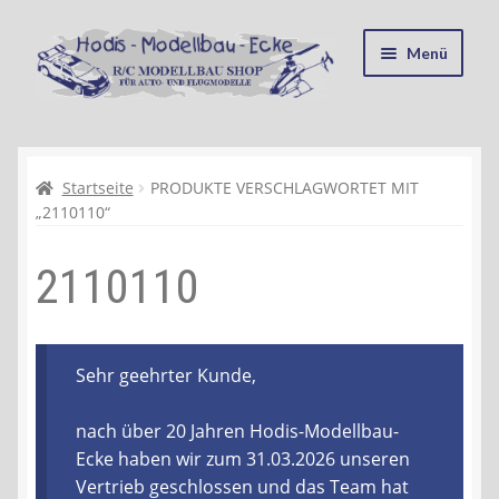
Zur
Zum
Menü
Navigation
Inhalt
springen
springen
Startseite
Kasse
Startseite
PRODUKTE VERSCHLAGWORTET MIT
„2110110“
Mein Konto
2110110
Recycling, Entsorgung und Umwelt
Shop
Sehr geehrter Kunde,
Warenkorb
nach über 20 Jahren Hodis-Modellbau-
Ecke haben wir zum 31.03.2026 unseren
Ablauf einer Bestellung
Vertrieb geschlossen und das Team hat