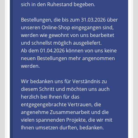
sich in den Ruhestand begeben.
Liefer- und Versandkosten
Bestellungen, die bis zum 31.03.2026 über
unseren Online-Shop eingegangen sind,
Zahlungsarten
werden wie gewohnt von uns bearbeitet
und schnellst möglich ausgeliefert.
Lieferzeit & Verfügbarkeit
Ab dem 01.04.2026 können von uns keine
neuen Bestellungen mehr angenommen
Gutschein
werden.
Batterien- und Akku Verordnung
Wir bedanken uns für Verständnis zu
diesem Schritt und möchten uns auch
Elektro- und Elektronikgeräte Verordnung
herzlich bei Ihnen für das
entgegengebrachte Vertrauen, die
Öle- und Schmierstoff Verordnung
angenehme Zusammenarbeit und die
vielen spannenden Projekte, die wir mit
Vereine & Foren
Ihnen umsetzen durften, bedanken.