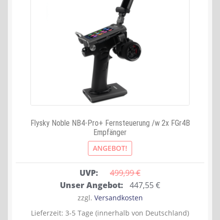
Flysky Noble NB4-Pro+ Fernsteuerung /w 2x FGr4B
Empfänger
ANGEBOT!
UVP:
499,99 
€
Ursprünglicher
Aktueller
Unser Angebot:
447,55
€
Preis
Preis
zzgl.
Versandkosten
war:
ist:
Lieferzeit:
3-5 Tage (innerhalb von Deutschland)