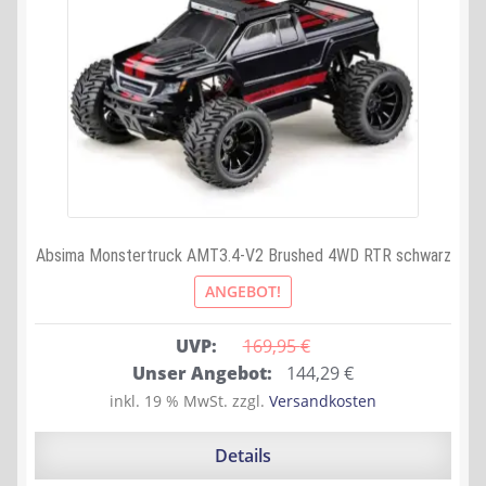
Absima Monstertruck AMT3.4-V2 Brushed 4WD RTR schwarz
ANGEBOT!
UVP:
169,95 
€
Ursprünglicher
Aktueller
Unser Angebot:
144,29
€
Preis
Preis
inkl. 19 % MwSt.
zzgl.
Versandkosten
war:
ist:
169,95 €
144,29 €.
Details