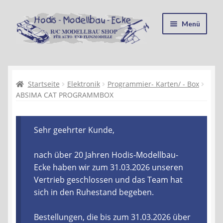
Zur
Zum
Menü
Navigation
Inhalt
springen
springen
Startseite
Kasse
Startseite
Elektronik
Programmier- Karten/ - Box
ABSIMA CAT PROGRAMMBOX
Mein Konto
Sehr geehrter Kunde,
Recycling, Entsorgung und Umwelt
nach über 20 Jahren Hodis-Modellbau-
Shop
Ecke haben wir zum 31.03.2026 unseren
Vertrieb geschlossen und das Team hat
Warenkorb
sich in den Ruhestand begeben.
Ablauf einer Bestellung
Bestellungen, die bis zum 31.03.2026 über