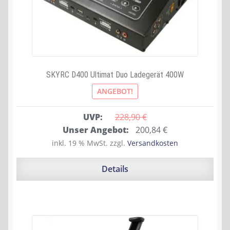
SKYRC D400 Ultimat Duo Ladegerät 400W
ANGEBOT!
UVP:
228,90 
€
Ursprünglicher
Aktueller
Unser Angebot:
200,84
€
Preis
Preis
inkl. 19 % MwSt.
zzgl.
Versandkosten
war:
ist:
228,90 €
200,84 €.
Details