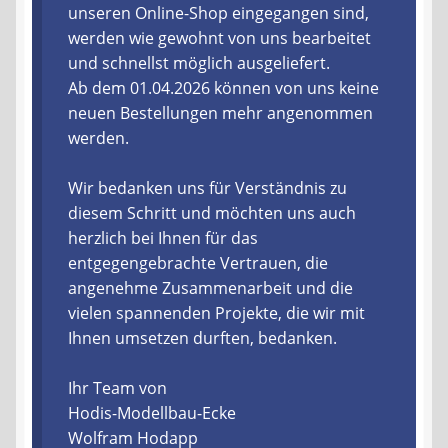
unseren Online-Shop eingegangen sind,
werden wie gewohnt von uns bearbeitet
Liefer- und Versandkosten
und schnellst möglich ausgeliefert.
Ab dem 01.04.2026 können von uns keine
Zahlungsarten
neuen Bestellungen mehr angenommen
werden.
Lieferzeit & Verfügbarkeit
Wir bedanken uns für Verständnis zu
Gutschein
diesem Schritt und möchten uns auch
herzlich bei Ihnen für das
Batterien- und Akku Verordnung
entgegengebrachte Vertrauen, die
angenehme Zusammenarbeit und die
Elektro- und Elektronikgeräte Verordnung
vielen spannenden Projekte, die wir mit
Ihnen umsetzen durften, bedanken.
Öle- und Schmierstoff Verordnung
Ihr Team von
Vereine & Foren
Hodis-Modellbau-Ecke
Wolfram Hodapp