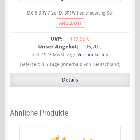
MX-6 DRY / 2x RX-391W Fernsteuerung Set
ANGEBOT!
UVP:
119,95 
€
Ursprünglicher
Aktueller
Unser Angebot:
105,70
€
Preis
Preis
inkl. 19 % MwSt.
zzgl.
Versandkosten
war:
ist:
Lieferzeit:
3-5 Tage (innerhalb von Deutschland)
119,95 €
105,70 €.
Details
Ähnliche Produkte