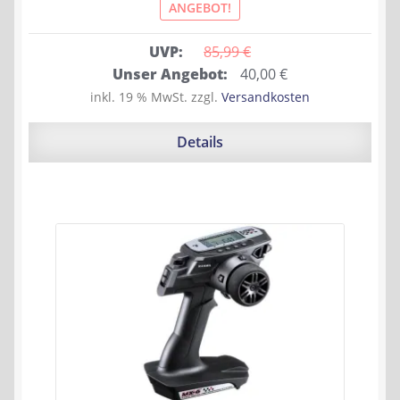
ANGEBOT!
UVP:
85,99 
€
Ursprünglicher
Aktueller
Unser Angebot:
40,00
€
Preis
Preis
inkl. 19 % MwSt.
zzgl.
Versandkosten
war:
ist:
85,99 €
40,00 €.
Details