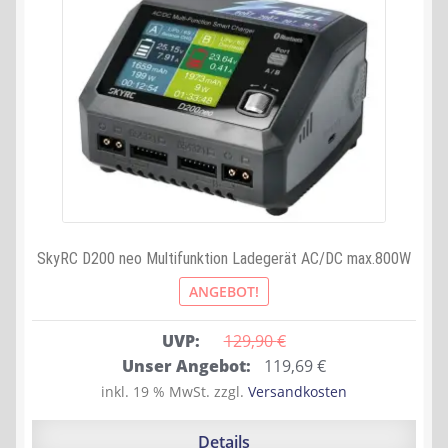
SkyRC D200 neo Multifunktion Ladegerät AC/DC max.800W
ANGEBOT!
UVP:
129,90 
€
Ursprünglicher
Aktueller
Unser Angebot:
119,69
€
Preis
Preis
inkl. 19 % MwSt.
zzgl.
Versandkosten
war:
ist:
129,90 €
119,69 €.
Details