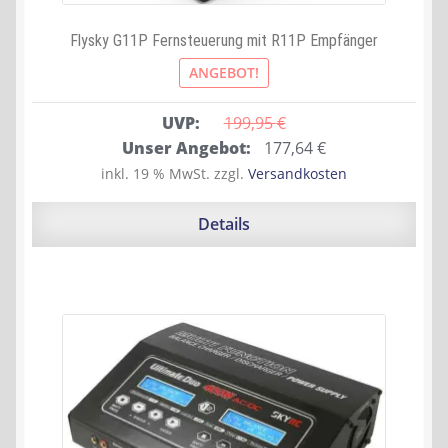
Flysky G11P Fernsteuerung mit R11P Empfänger
ANGEBOT!
UVP:
199,95 
€
Ursprünglicher
Aktueller
Unser Angebot:
177,64
€
Preis
Preis
inkl. 19 % MwSt.
zzgl.
Versandkosten
war:
ist:
199,95 €
177,64 €.
Details