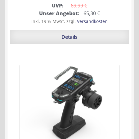
UVP:
69,99 
€
Ursprünglicher
Aktueller
Unser Angebot:
65,30
€
Preis
Preis
inkl. 19 % MwSt.
zzgl.
Versandkosten
war:
ist:
69,99 €
65,30 €.
Details