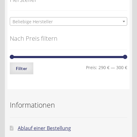
Beliebige Hersteller
Nach Preis filtern
Min.
Max.
Preis:
290 €
—
300 €
Filter
Preis
Preis
Informationen
Ablauf einer Bestellung