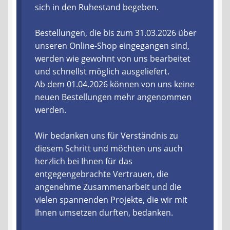
sich in den Ruhestand begeben.
Liefer- und Versandkosten
Bestellungen, die bis zum 31.03.2026 über
unseren Online-Shop eingegangen sind,
Zahlungsarten
werden wie gewohnt von uns bearbeitet
und schnellst möglich ausgeliefert.
Lieferzeit & Verfügbarkeit
Ab dem 01.04.2026 können von uns keine
neuen Bestellungen mehr angenommen
Gutschein
werden.
Batterien- und Akku Verordnung
Wir bedanken uns für Verständnis zu
diesem Schritt und möchten uns auch
Elektro- und Elektronikgeräte Verordnung
herzlich bei Ihnen für das
entgegengebrachte Vertrauen, die
Öle- und Schmierstoff Verordnung
angenehme Zusammenarbeit und die
vielen spannenden Projekte, die wir mit
Vereine & Foren
Ihnen umsetzen durften, bedanken.