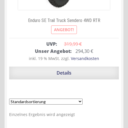
Enduro SE Trail Truck Sendero 4WD RTR
ANGEBOT!
UVP:
319,99 
€
Ursprünglicher
Aktueller
Unser Angebot:
294,30
€
Preis
Preis
inkl. 19 % MwSt.
zzgl.
Versandkosten
war:
ist:
319,99 €
294,30 €.
Details
Einzelnes Ergebnis wird angezeigt