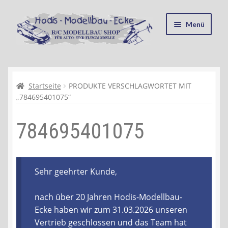
Zur
Zum
Menü
Navigation
Inhalt
springen
springen
Startseite
Kasse
Startseite
PRODUKTE VERSCHLAGWORTET MIT
„784695401075“
Mein Konto
784695401075
Recycling, Entsorgung und Umwelt
Shop
Sehr geehrter Kunde,
Warenkorb
nach über 20 Jahren Hodis-Modellbau-
Ecke haben wir zum 31.03.2026 unseren
Ablauf einer Bestellung
Vertrieb geschlossen und das Team hat