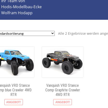
Ihr Team von
Hodis-Modellbau-Ecke
Wolfram Hodapp
Alle 2 Ergebnisse werden ange
anquish VRD Stance
Vanquish VRD Stance
mp blue Crawler 4WD
Comp Graphite Crawler
RTR
4WD RTR
ANGEBOT!
ANGEBOT!