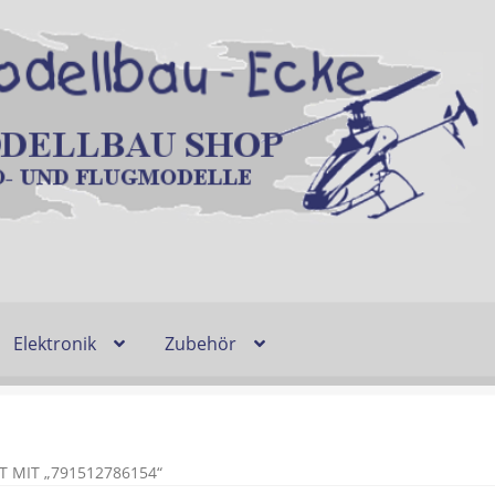
Elektronik
Zubehör
Entsorgung und Umwelt
Shop
Warenkorb
Ablauf einer Bestel
n
Lieferzeit & Verfügbarkeit
Gutschein
MIT „791512786154“