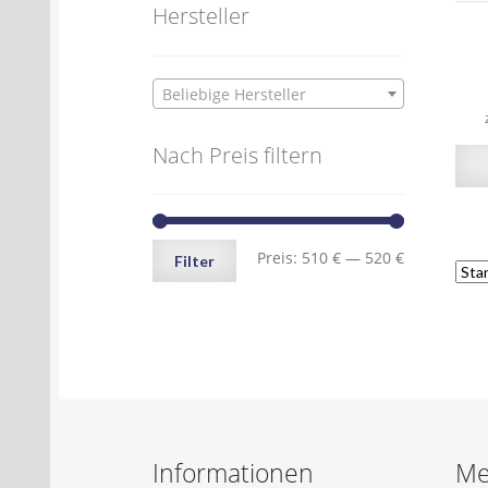
Hersteller
Beliebige Hersteller
Nach Preis filtern
Min.
Max.
Preis:
510 €
—
520 €
Filter
Preis
Preis
Informationen
Me