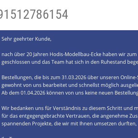
91512786154
- und Elektronikgeräte Verordnung
ne & Foren
Kontakt
AGB
Widerrufsbelehrung
Sehr geehrter Kunde,
nach über 20 Jahren Hodis-Modellbau-Ecke haben wir zum 
geschlossen und das Team hat sich in den Ruhestand beg
Bestellungen, die bis zum 31.03.2026 über unseren Online
gewohnt von uns bearbeitet und schnellst möglich ausgelie
Ab dem 01.04.2026 können von uns keine neuen Bestell
Wir bedanken uns für Verständnis zu diesem Schritt und m
für das entgegengebrachte Vertrauen, die angenehme Zus
spannenden Projekte, die wir mit Ihnen umsetzen durften