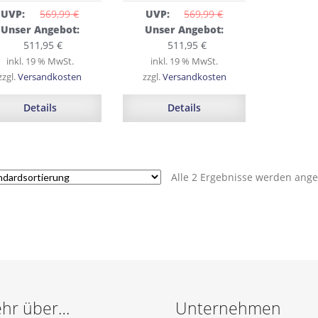
UVP:
569,99 
€
UVP:
569,99 
€
Ursprünglicher
Ursprünglicher
Unser Angebot:
Unser Angebot:
Preis
Aktueller
Preis
Aktueller
511,95
€
511,95
€
war:
Preis
war:
Preis
inkl. 19 % MwSt.
inkl. 19 % MwSt.
569,99 €
ist:
569,99 €
ist:
zzgl.
Versandkosten
zzgl.
Versandkosten
511,95 €.
511,95 €.
Details
Details
Alle 2 Ergebnisse werden ange
hr über…
Unternehmen