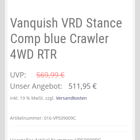
Vanquish VRD Stance
Comp blue Crawler
4WD RTR
UVP:
569,99 
€
Ursprünglicher
Aktueller
Unser Angebot:
511,95
€
Preis
Preis
inkl. 19 % MwSt.
zzgl.
Versandkosten
war:
ist:
569,99 €
511,95 €.
Artikelnummer:
016-VPS09009C