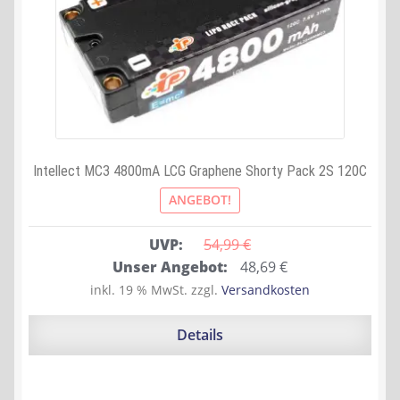
Intellect MC3 4800mA LCG Graphene Shorty Pack 2S 120C
ANGEBOT!
UVP:
54,99 
€
Ursprünglicher
Aktueller
Unser Angebot:
48,69
€
Preis
Preis
inkl. 19 % MwSt.
zzgl.
Versandkosten
war:
ist:
54,99 €
48,69 €.
Details