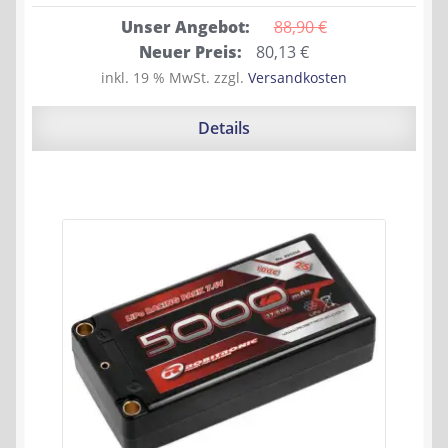
Unser Angebot:
88,90 
€
Ursprünglicher
Aktueller
Neuer Preis:
80,13
€
Preis
Preis
inkl. 19 % MwSt.
zzgl.
Versandkosten
war:
ist:
88,90 €
80,13 €.
Details