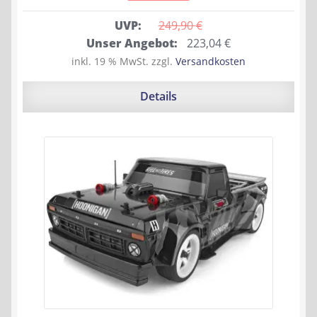
UVP:
249,90 
€
Ursprünglicher
Aktueller
Unser Angebot:
223,04
€
Preis
Preis
inkl. 19 % MwSt.
zzgl.
Versandkosten
war:
ist:
249,90 €
223,04 €.
Details