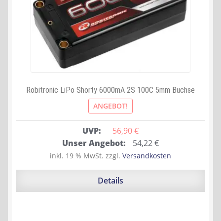
Robitronic LiPo Shorty 6000mA 2S 100C 5mm Buchse
ANGEBOT!
UVP:
56,90 
€
Ursprünglicher
Aktueller
Unser Angebot:
54,22
€
Preis
Preis
inkl. 19 % MwSt.
zzgl.
Versandkosten
war:
ist:
56,90 €
54,22 €.
Details