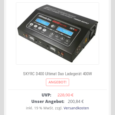
SKYRC D400 Ultimat Duo Ladegerät 400W
ANGEBOT!
UVP:
228,90 
€
Ursprünglicher
Aktueller
Unser Angebot:
200,84
€
Preis
Preis
inkl. 19 % MwSt.
zzgl.
Versandkosten
war:
ist: