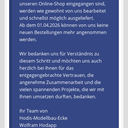
unseren Online-Shop eingegangen sind,
werden wie gewohnt von uns bearbeitet
Liefer- und Versandkosten
und schnellst möglich ausgeliefert.
Ab dem 01.04.2026 können von uns keine
Zahlungsarten
neuen Bestellungen mehr angenommen
werden.
Lieferzeit & Verfügbarkeit
Wir bedanken uns für Verständnis zu
Gutschein
diesem Schritt und möchten uns auch
herzlich bei Ihnen für das
Batterien- und Akku Verordnung
entgegengebrachte Vertrauen, die
angenehme Zusammenarbeit und die
Elektro- und Elektronikgeräte Verordnung
vielen spannenden Projekte, die wir mit
Ihnen umsetzen durften, bedanken.
Öle- und Schmierstoff Verordnung
Ihr Team von
Vereine & Foren
Hodis-Modellbau-Ecke
Wolfram Hodapp