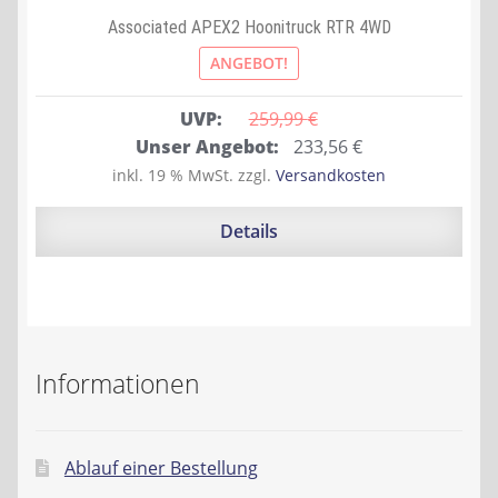
Associated APEX2 Hoonitruck RTR 4WD
ANGEBOT!
UVP:
259,99 
€
Ursprünglicher
Aktueller
Unser Angebot:
233,56
€
Preis
Preis
inkl. 19 % MwSt.
zzgl.
Versandkosten
war:
ist:
259,99 €
233,56 €.
Details
Informationen
Ablauf einer Bestellung