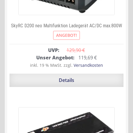
SkyRC D200 neo Multifunktion Ladegerät AC/DC max.800W
ANGEBOT!
UVP:
129,90 
€
Ursprünglicher
Aktueller
Unser Angebot:
119,69
€
Preis
Preis
inkl. 19 % MwSt.
zzgl.
Versandkosten
war:
ist:
129,90 €
119,69 €.
Details