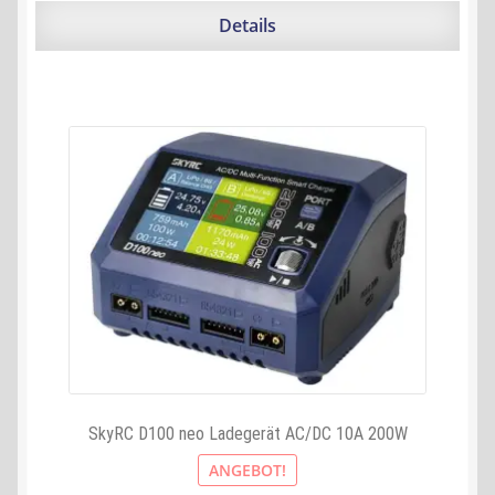
228,90 €
200,84 €.
Details
SkyRC D100 neo Ladegerät AC/DC 10A 200W
ANGEBOT!