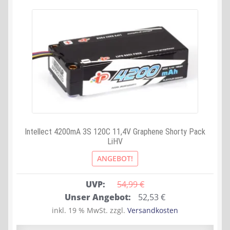
Intellect 4200mA 3S 120C 11,4V Graphene Shorty Pack
LiHV
ANGEBOT!
UVP:
54,99 
€
Ursprünglicher
Aktueller
Unser Angebot:
52,53
€
Preis
Preis
inkl. 19 % MwSt.
zzgl.
Versandkosten
war:
ist: