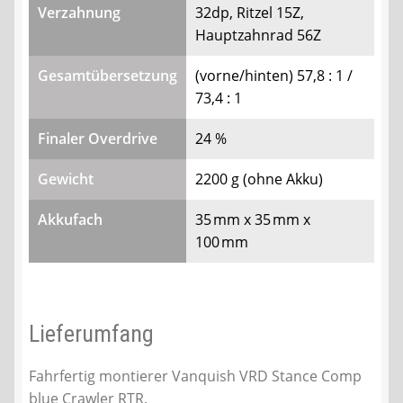
Verzahnung
32dp, Ritzel 15Z,
Hauptzahnrad 56Z
Gesamtübersetzung
(vorne/hinten) 57,8 : 1 /
73,4 : 1
Finaler Overdrive
24 %
Gewicht
2200 g (ohne Akku)
Akkufach
35 mm x 35 mm x
100 mm
Lieferumfang
Fahrfertig montierer Vanquish VRD Stance Comp
blue Crawler RTR,