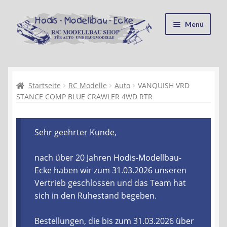
Zur
Zum
Menü
Navigation
Inhalt
springen
springen
Startseite
Kasse
Startseite
RC Modelle
Auto
VANQUISH VRD
STANCE COMP BLUE CRAWLER 4WD RTR
Mein Konto
Sehr geehrter Kunde,
Recycling, Entsorgung und Umwelt
nach über 20 Jahren Hodis-Modellbau-
Shop
Ecke haben wir zum 31.03.2026 unseren
Vertrieb geschlossen und das Team hat
Warenkorb
sich in den Ruhestand begeben.
Ablauf einer Bestellung
Bestellungen, die bis zum 31.03.2026 über