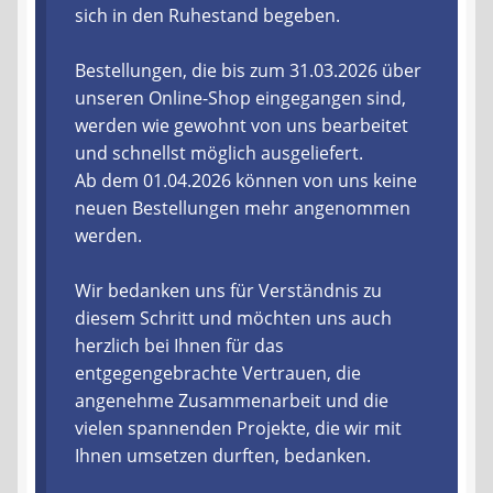
sich in den Ruhestand begeben.
Liefer- und Versandkosten
Bestellungen, die bis zum 31.03.2026 über
unseren Online-Shop eingegangen sind,
Zahlungsarten
werden wie gewohnt von uns bearbeitet
und schnellst möglich ausgeliefert.
Lieferzeit & Verfügbarkeit
Ab dem 01.04.2026 können von uns keine
neuen Bestellungen mehr angenommen
Gutschein
werden.
Batterien- und Akku Verordnung
Wir bedanken uns für Verständnis zu
diesem Schritt und möchten uns auch
Elektro- und Elektronikgeräte Verordnung
herzlich bei Ihnen für das
entgegengebrachte Vertrauen, die
Öle- und Schmierstoff Verordnung
angenehme Zusammenarbeit und die
vielen spannenden Projekte, die wir mit
Vereine & Foren
Ihnen umsetzen durften, bedanken.