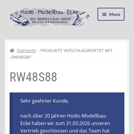
Zur
Zum
Menü
Navigation
Inhalt
springen
springen
Startseite
Kasse
Startseite
PRODUKTE VERSCHLAGWORTET MIT
„RW48S88“
Mein Konto
RW48S88
Recycling, Entsorgung und Umwelt
Shop
Sehr geehrter Kunde,
Warenkorb
nach über 20 Jahren Hodis-Modellbau-
Ecke haben wir zum 31.03.2026 unseren
Ablauf einer Bestellung
Vertrieb geschlossen und das Team hat