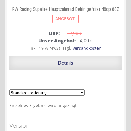
RW Racing Supalite Hauptzahnrad Delrin gefräst 48dp 88Z
ANGEBOT!
UVP:
12,90 
€
Ursprünglicher
Aktueller
Unser Angebot:
4,00
€
Preis
Preis
inkl. 19 % MwSt.
zzgl.
Versandkosten
war:
ist:
12,90 €
4,00 €.
Details
Einzelnes Ergebnis wird angezeigt
Version