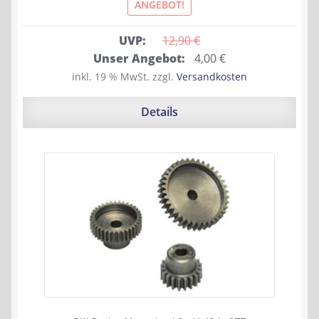
ANGEBOT!
UVP:
12,90 
€
Ursprünglicher
Aktueller
Unser Angebot:
4,00
€
Preis
Preis
inkl. 19 % MwSt.
zzgl.
Versandkosten
war:
ist:
12,90 €
4,00 €.
Details