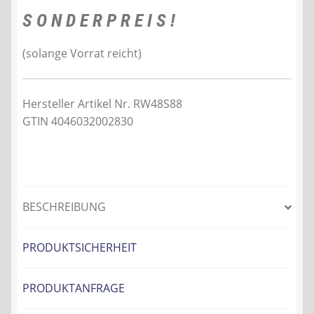
S O N D E R P R E I S !
(solange Vorrat reicht)
Hersteller Artikel Nr. RW48S88
GTIN 4046032002830
BESCHREIBUNG
PRODUKTSICHERHEIT
PRODUKTANFRAGE