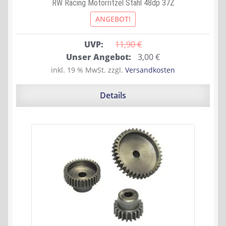
RW Racing Motorritzel Stahl 48dp 37Z
ANGEBOT!
UVP:
11,90 
€
Ursprünglicher
Aktueller
Unser Angebot:
3,00
€
Preis
Preis
inkl. 19 % MwSt.
zzgl.
Versandkosten
war:
ist:
11,90 €
3,00 €.
Details