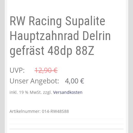
RW Racing Supalite
Hauptzahnrad Delrin
gefräst 48dp 88Z
UVP:
12,90 
€
Ursprünglicher
Aktueller
Unser Angebot:
4,00
€
Preis
Preis
inkl. 19 % MwSt.
zzgl.
Versandkosten
war:
ist:
12,90 €
4,00 €.
Artikelnummer:
014-RW48S88