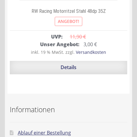
RW Racing Motorritzel Stahl 48dp 35Z
ANGEBOT!
UVP:
11,90 
€
Ursprünglicher
Aktueller
Unser Angebot:
3,00
€
Preis
Preis
inkl. 19 % MwSt.
zzgl.
Versandkosten
war:
ist:
11,90 €
3,00 €.
Details
Informationen
Ablauf einer Bestellung