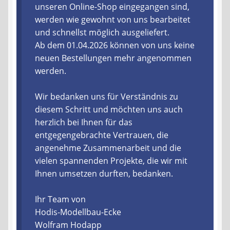
unseren Online-Shop eingegangen sind,
werden wie gewohnt von uns bearbeitet
Liefer- und Versandkosten
und schnellst möglich ausgeliefert.
Ab dem 01.04.2026 können von uns keine
Zahlungsarten
neuen Bestellungen mehr angenommen
werden.
Lieferzeit & Verfügbarkeit
Wir bedanken uns für Verständnis zu
Gutschein
diesem Schritt und möchten uns auch
herzlich bei Ihnen für das
Batterien- und Akku Verordnung
entgegengebrachte Vertrauen, die
angenehme Zusammenarbeit und die
Elektro- und Elektronikgeräte Verordnung
vielen spannenden Projekte, die wir mit
Ihnen umsetzen durften, bedanken.
Öle- und Schmierstoff Verordnung
Ihr Team von
Vereine & Foren
Hodis-Modellbau-Ecke
Wolfram Hodapp