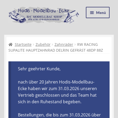
Zur
Zum
Menü
Navigation
Inhalt
springen
springen
Startseite
Kasse
Startseite
Zubehör
Zahnräder
RW RACING
SUPALITE HAUPTZAHNRAD DELRIN GEFRÄST 48DP 88Z
Mein Konto
Sehr geehrter Kunde,
Recycling, Entsorgung und Umwelt
nach über 20 Jahren Hodis-Modellbau-
Shop
Ecke haben wir zum 31.03.2026 unseren
Vertrieb geschlossen und das Team hat
Warenkorb
sich in den Ruhestand begeben.
Ablauf einer Bestellung
Bestellungen, die bis zum 31.03.2026 über