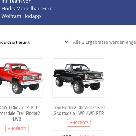
Ihr Team von
Hodis-Modellbau-Ecke
Wolfram Hodapp
Alle 2 Ergebnisse werden ange
C4WD Chevrolet K10
Trail Finder2 Chevrolet K10
ttsdale Trail Finder2
Scottsdale LWB 4WD RTR
LWB
ANGEBOT!
ANGEBOT!