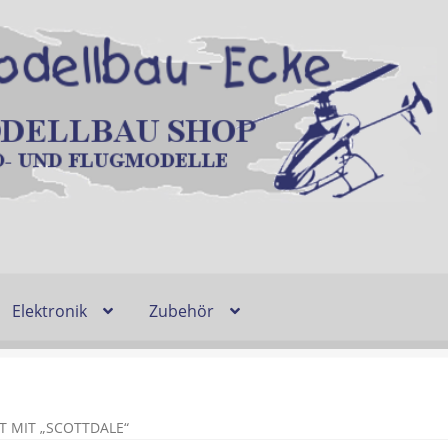
Elektronik
Zubehör
Entsorgung und Umwelt
Shop
Warenkorb
Ablauf einer Bestel
n
Lieferzeit & Verfügbarkeit
Gutschein
 MIT „SCOTTDALE“