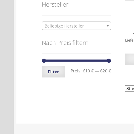
Hersteller
Beliebige Hersteller
Liefe
Nach Preis filtern
Min.
Max.
Preis:
610 €
—
620 €
Filter
Preis
Preis