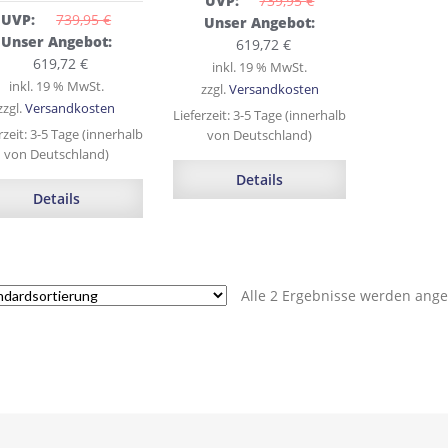
UVP:
739,95 
€
UVP:
739,95 
€
Ursprünglicher
Unser Angebot:
Ursprünglicher
Unser Angebot:
Preis
Aktueller
619,72
€
Preis
Aktueller
619,72
€
war:
Preis
inkl. 19 % MwSt.
war:
Preis
inkl. 19 % MwSt.
739,95 €
ist:
zzgl.
Versandkosten
739,95 €
ist:
zzgl.
Versandkosten
619,72 €.
Lieferzeit:
3-5 Tage (innerhalb
619,72 €.
rzeit:
3-5 Tage (innerhalb
von Deutschland)
von Deutschland)
Details
Details
Alle 2 Ergebnisse werden ange