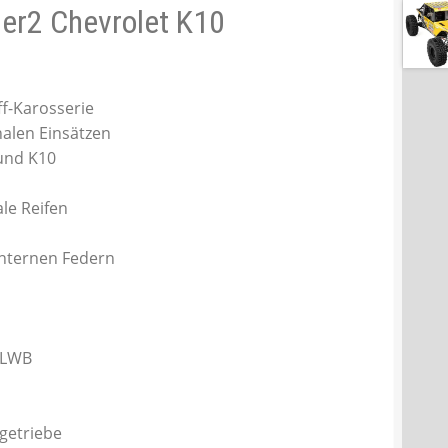
der2 Chevrolet K10
ff-Karosserie
nalen Einsätzen
 und K10
le Reifen
nternen Federn
 LWB
lgetriebe