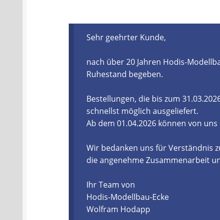
Batterien- und Akku Verordnung
Elektro
Sehr geehrter Kunde,
Öle- und Schmierstoff Verordnung
Verei
nach über 20 Jahren Hodis-Modellba
Datenschutzerklärung
Impressum
Ruhestand begeben.
Bestellungen, die bis zum 31.03.20
schnellst möglich ausgeliefert.
Ab dem 01.04.2026 können von uns
Wir bedanken uns für Verständnis z
die angenehme Zusammenarbeit und 
Ihr Team von
Hodis-Modellbau-Ecke
Wolfram Hodapp