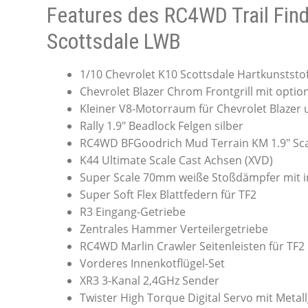
Features des RC4WD Trail Fin
Scottsdale LWB
1/10 Chevrolet K10 Scottsdale Hartkunststo
Chevrolet Blazer Chrom Frontgrill mit optio
Kleiner V8-Motorraum für Chevrolet Blazer
Rally 1.9″ Beadlock Felgen silber
RC4WD BFGoodrich Mud Terrain KM 1.9″ Sca
K44 Ultimate Scale Cast Achsen (XVD)
Super Scale 70mm weiße Stoßdämpfer mit i
Super Soft Flex Blattfedern für TF2
R3 Eingang-Getriebe
Zentrales Hammer Verteilergetriebe
RC4WD Marlin Crawler Seitenleisten für TF2
Vorderes Innenkotflügel-Set
XR3 3-Kanal 2,4GHz Sender
Twister High Torque Digital Servo mit Metal