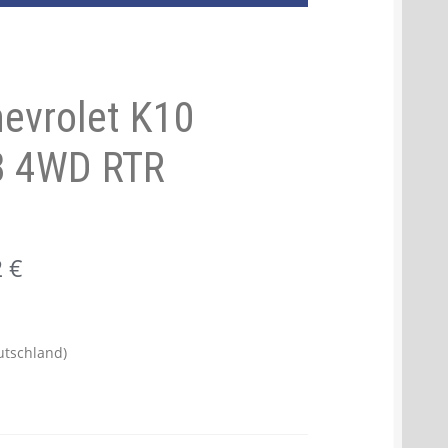
hevrolet K10
B 4WD RTR
Aktueller
2
€
Preis
ist:
utschland)
619,72 €.