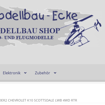
Elektronik
Zubehör
Entsorgung und Umwelt
Shop
Warenkorb
Ablauf einer Bestel
n
Lieferzeit & Verfügbarkeit
Gutschein
NDER2 CHEVROLET K10 SCOTTSDALE LWB 4WD RTR