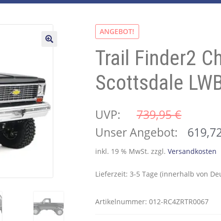
ANGEBOT!
Trail Finder2 C
🔍
Scottsdale LW
UVP:
739,95 
€
Ursprünglicher
Unser Angebot:
619,7
Preis
inkl. 19 % MwSt.
zzgl.
Versandkosten
war:
Lieferzeit:
3-5 Tage (innerhalb von De
739,95 €
Artikelnummer:
012-RC4ZRTR0067