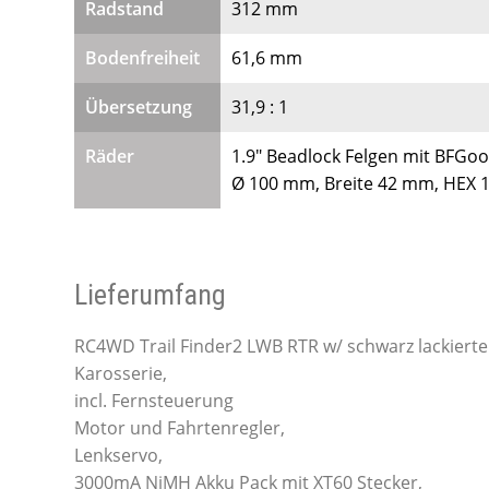
Radstand
312 mm
Bodenfreiheit
61,6 mm
Übersetzung
31,9 : 1
Räder
1.9″ Beadlock Felgen mit BFGoo
Ø 100 mm, Breite 42 mm, HEX
Lieferumfang
RC4WD Trail Finder2 LWB RTR w/ schwarz lackierte
Karosserie,
incl. Fernsteuerung
Motor und Fahrtenregler,
Lenkservo,
3000mA NiMH Akku Pack mit XT60 Stecker,