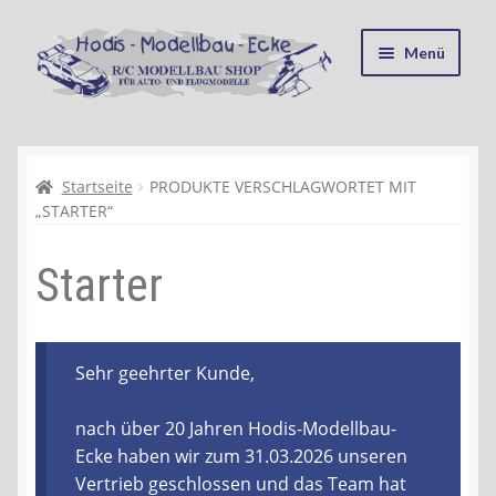
Zur
Zum
Menü
Navigation
Inhalt
springen
springen
Startseite
Kasse
Startseite
PRODUKTE VERSCHLAGWORTET MIT
„STARTER“
Mein Konto
Starter
Recycling, Entsorgung und Umwelt
Shop
Sehr geehrter Kunde,
Warenkorb
nach über 20 Jahren Hodis-Modellbau-
Ecke haben wir zum 31.03.2026 unseren
Ablauf einer Bestellung
Vertrieb geschlossen und das Team hat