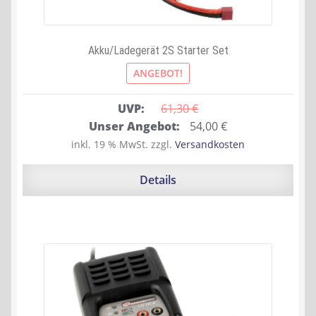
Akku/Ladegerät 2S Starter Set
ANGEBOT!
UVP:
61,30 
€
Ursprünglicher
Aktueller
Unser Angebot:
54,00
€
Preis
Preis
inkl. 19 % MwSt.
zzgl.
Versandkosten
war:
ist:
61,30 €
54,00 €.
Details