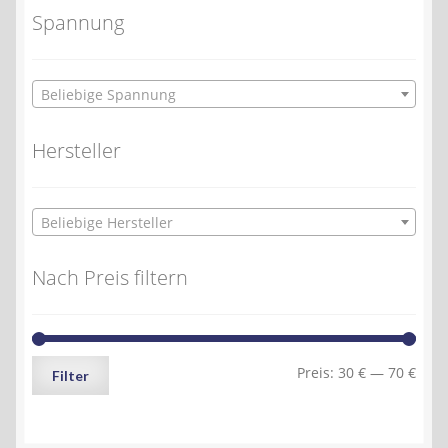
Spannung
Beliebige Spannung
Hersteller
Beliebige Hersteller
Nach Preis filtern
Min.
Max.
Preis:
30 €
—
70 €
Filter
Preis
Preis