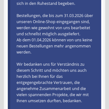
sich in den Ruhestand begeben.
Liefer- und Versandkosten
Bestellungen, die bis zum 31.03.2026 über
unseren Online-Shop eingegangen sind,
Zahlungsarten
werden wie gewohnt von uns bearbeitet
und schnellst möglich ausgeliefert.
Lieferzeit & Verfügbarkeit
Ab dem 01.04.2026 können von uns keine
neuen Bestellungen mehr angenommen
Gutschein
werden.
Batterien- und Akku Verordnung
Wir bedanken uns für Verständnis zu
diesem Schritt und möchten uns auch
Elektro- und Elektronikgeräte Verordnung
herzlich bei Ihnen für das
entgegengebrachte Vertrauen, die
Öle- und Schmierstoff Verordnung
angenehme Zusammenarbeit und die
vielen spannenden Projekte, die wir mit
Vereine & Foren
Ihnen umsetzen durften, bedanken.