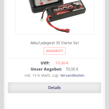
Akku/Ladegerät 3S Starter Set
ANGEBOT!
UVP:
77,30 
€
Ursprünglicher
Aktueller
Unser Angebot:
70,00
€
Preis
Preis
inkl. 19 % MwSt.
zzgl.
Versandkosten
war:
ist:
77,30 €
70,00 €.
Details