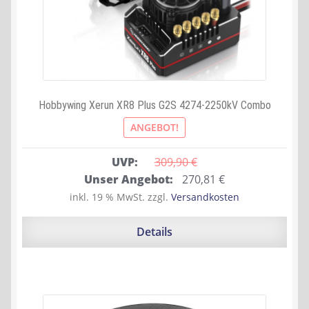
Hobbywing Xerun XR8 Plus G2S 4274-2250kV Combo
ANGEBOT!
UVP:
309,90 
€
Ursprünglicher
Aktueller
Unser Angebot:
270,81
€
Preis
Preis
inkl. 19 % MwSt.
zzgl.
Versandkosten
war:
ist:
309,90 €
270,81 €.
Details