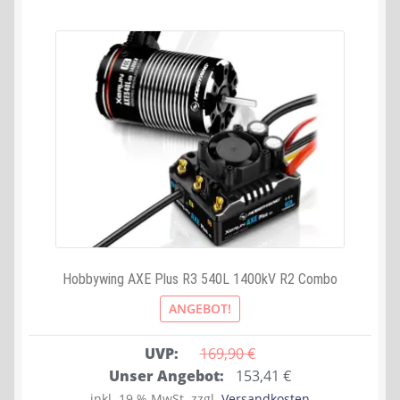
Hobbywing AXE Plus R3 540L 1400kV R2 Combo
ANGEBOT!
UVP:
169,90 
€
Ursprünglicher
Aktueller
Unser Angebot:
153,41
€
Preis
Preis
inkl. 19 % MwSt.
zzgl.
Versandkosten