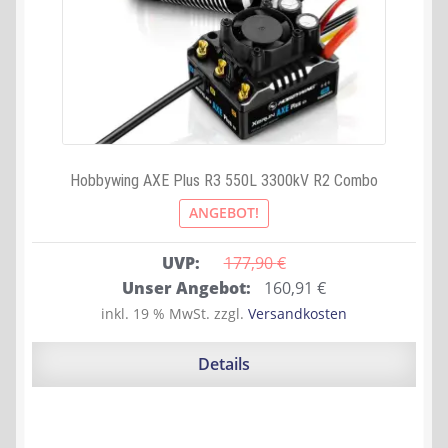
Hobbywing AXE Plus R3 550L 3300kV R2 Combo
ANGEBOT!
UVP:
177,90 
€
Ursprünglicher
Aktueller
Unser Angebot:
160,91
€
Preis
Preis
inkl. 19 % MwSt.
zzgl.
Versandkosten
war:
ist:
177,90 €
160,91 €.
Details