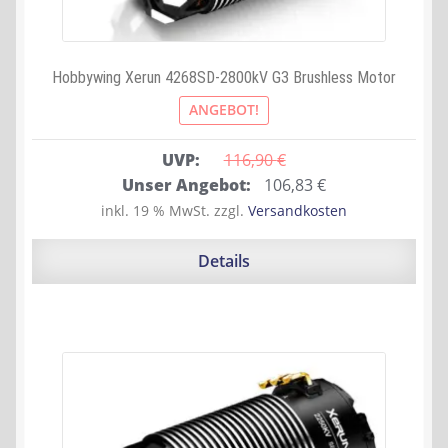
Hobbywing Xerun 4268SD-2800kV G3 Brushless Motor
ANGEBOT!
UVP:
116,90 
€
Ursprünglicher
Aktueller
Unser Angebot:
106,83
€
Preis
Preis
inkl. 19 % MwSt.
zzgl.
Versandkosten
war:
ist:
116,90 €
106,83 €.
Details