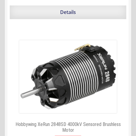
war:
ist:
63,90 €
61,49 €.
Details
Hobbywing XeRun 2848SD 4000kV Sensored Brushless
Motor