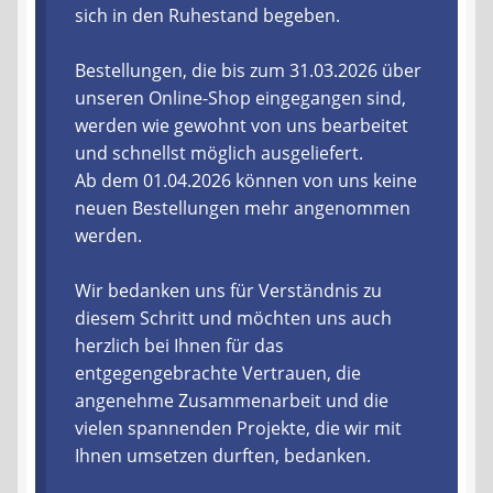
sich in den Ruhestand begeben.
Liefer- und Versandkosten
Bestellungen, die bis zum 31.03.2026 über
unseren Online-Shop eingegangen sind,
Zahlungsarten
werden wie gewohnt von uns bearbeitet
und schnellst möglich ausgeliefert.
Lieferzeit & Verfügbarkeit
Ab dem 01.04.2026 können von uns keine
neuen Bestellungen mehr angenommen
Gutschein
werden.
Batterien- und Akku Verordnung
Wir bedanken uns für Verständnis zu
diesem Schritt und möchten uns auch
Elektro- und Elektronikgeräte Verordnung
herzlich bei Ihnen für das
entgegengebrachte Vertrauen, die
Öle- und Schmierstoff Verordnung
angenehme Zusammenarbeit und die
vielen spannenden Projekte, die wir mit
Vereine & Foren
Ihnen umsetzen durften, bedanken.