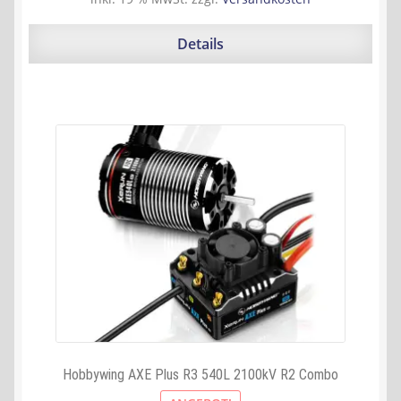
war:
ist:
169,90 €
153,41 €.
Details
Hobbywing AXE Plus R3 540L 2100kV R2 Combo