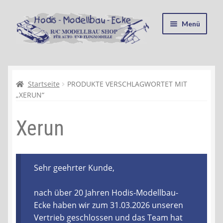
Zur
Zum
Menü
Navigation
Inhalt
springen
springen
Startseite
Kasse
Startseite
PRODUKTE VERSCHLAGWORTET MIT
„XERUN“
Mein Konto
Xerun
Recycling, Entsorgung und Umwelt
Shop
Sehr geehrter Kunde,
Warenkorb
nach über 20 Jahren Hodis-Modellbau-
Ecke haben wir zum 31.03.2026 unseren
Ablauf einer Bestellung
Vertrieb geschlossen und das Team hat