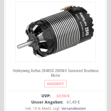
Hobbywing XeRun 2848SD 2800kV Sensored Brushless
Motor
ANGEBOT!
UVP:
63,90 
€
Ursprünglicher
Aktueller
Unser Angebot:
61,49
€
Preis
Preis
inkl. 19 % MwSt.
zzgl.
Versandkosten