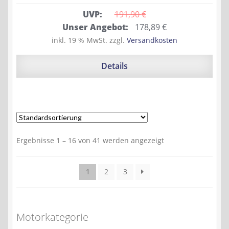
UVP:
191,90 
€
Ursprünglicher
Aktueller
Unser Angebot:
178,89
€
Preis
Preis
inkl. 19 % MwSt.
zzgl.
Versandkosten
war:
ist:
191,90 €
178,89 €.
Details
Ergebnisse 1 – 16 von 41 werden angezeigt
1
2
3
Motorkategorie