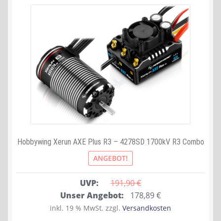
Hobbywing Xerun AXE Plus R3 – 4278SD 1700kV R3 Combo
ANGEBOT!
UVP:
191,90 
€
Ursprünglicher
Aktueller
Unser Angebot:
178,89
€
Preis
Preis
inkl. 19 % MwSt.
zzgl.
Versandkosten
war:
ist: