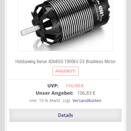
Hobbywing Xerun 4268SD-1900kV G3 Brushless Motor
ANGEBOT!
UVP:
116,90 
€
Ursprünglicher
Aktueller
Unser Angebot:
106,83
€
Preis
Preis
inkl. 19 % MwSt.
zzgl.
Versandkosten
war:
ist:
116,90 €
106,83 €.
Details