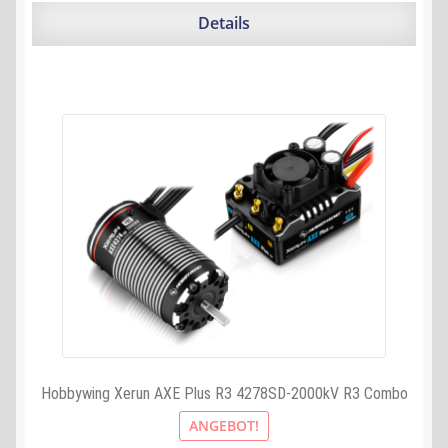
191,90 €
178,89 €.
Details
Hobbywing Xerun AXE Plus R3 4278SD-2000kV R3 Combo
ANGEBOT!