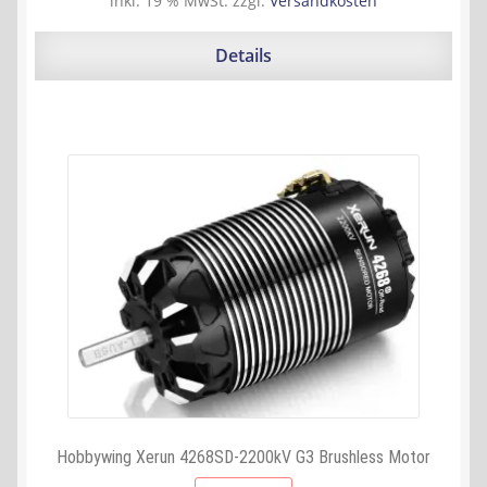
inkl. 19 % MwSt.
zzgl.
Versandkosten
war:
ist:
116,90 €
106,83 €.
Details
Hobbywing Xerun 4268SD-2200kV G3 Brushless Motor