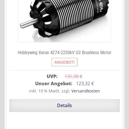
Hobbywing Xerun 4274-2250kV G3 Brushless Motor
ANGEBOT!
UVP:
131,90 
€
Ursprünglicher
Aktueller
Unser Angebot:
123,32
€
Preis
Preis
inkl. 19 % MwSt.
zzgl.
Versandkosten
war:
ist:
131,90 €
123,32 €.
Details