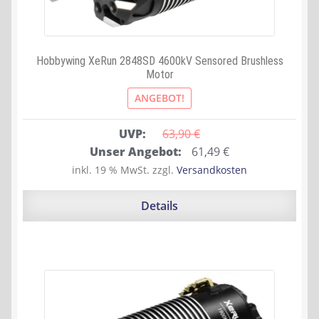
Hobbywing XeRun 2848SD 4600kV Sensored Brushless
Motor
ANGEBOT!
UVP:
63,90 
€
Ursprünglicher
Aktueller
Unser Angebot:
61,49
€
Preis
Preis
inkl. 19 % MwSt.
zzgl.
Versandkosten
war:
ist:
63,90 €
61,49 €.
Details