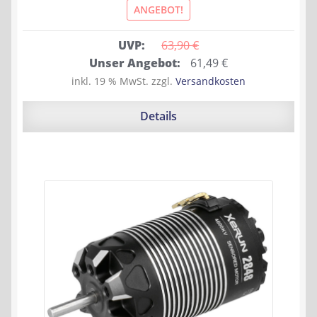
ANGEBOT!
UVP:
63,90 
€
Ursprünglicher
Aktueller
Unser Angebot:
61,49
€
Preis
Preis
inkl. 19 % MwSt.
zzgl.
Versandkosten
war:
ist:
63,90 €
61,49 €.
Details