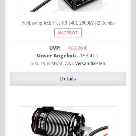
Hobbywing AXE Plus R3 540L 2800kV R2 Combo
ANGEBOT!
UVP:
169,90 
€
Ursprünglicher
Aktueller
Unser Angebot:
153,41
€
Preis
Preis
inkl. 19 % MwSt.
zzgl.
Versandkosten
war:
ist:
169,90 €
153,41 €.
Details