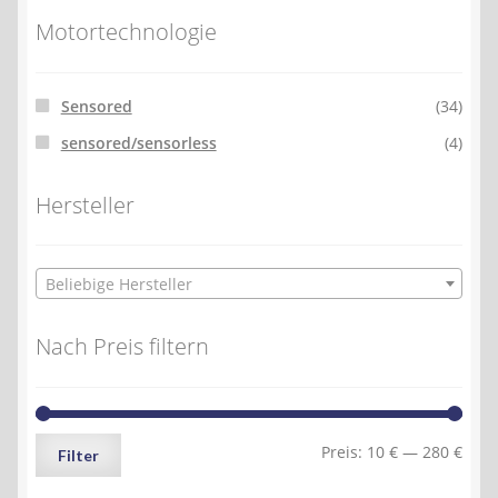
Motortechnologie
Sensored
(34)
sensored/sensorless
(4)
Hersteller
Beliebige Hersteller
Nach Preis filtern
Min.
Max.
Preis:
10 €
—
280 €
Filter
Preis
Preis