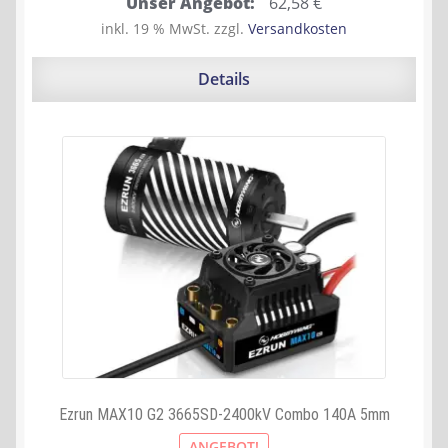
Ursprünglicher
Aktueller
Unser Angebot:
62,58
€
Preis
Preis
inkl. 19 % MwSt.
zzgl.
Versandkosten
war:
ist:
64,90 €
62,58 €.
Details
Ezrun MAX10 G2 3665SD-2400kV Combo 140A 5mm
ANGEBOT!