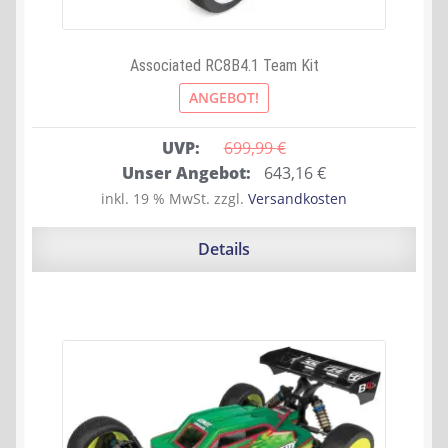
Associated RC8B4.1 Team Kit
ANGEBOT!
UVP:
699,99 
€
Ursprünglicher
Aktueller
Unser Angebot:
643,16
€
Preis
Preis
inkl. 19 % MwSt.
zzgl.
Versandkosten
war:
ist:
699,99 €
643,16 €.
Details