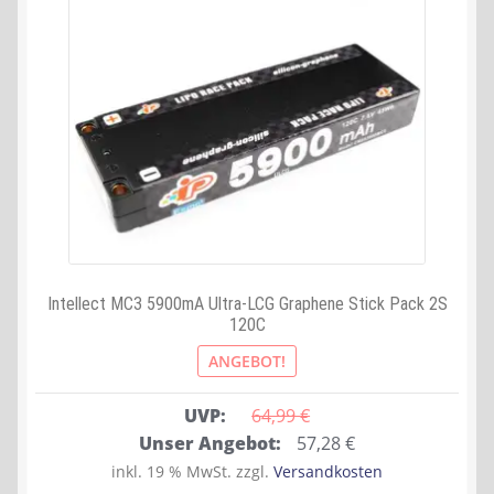
Intellect MC3 5900mA Ultra-LCG Graphene Stick Pack 2S
120C
ANGEBOT!
UVP:
64,99 
€
Ursprünglicher
Aktueller
Unser Angebot:
57,28
€
Preis
Preis
inkl. 19 % MwSt.
zzgl.
Versandkosten