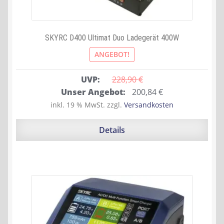
SKYRC D400 Ultimat Duo Ladegerät 400W
ANGEBOT!
UVP:
228,90 
€
Ursprünglicher
Aktueller
Unser Angebot:
200,84
€
Preis
Preis
inkl. 19 % MwSt.
zzgl.
Versandkosten
war:
ist:
228,90 €
200,84 €.
Details