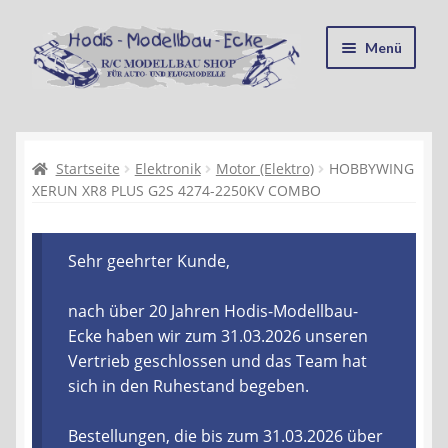
Zur
Zum
Menü
Navigation
Inhalt
springen
springen
Startseite
Kasse
Startseite
Elektronik
Motor (Elektro)
HOBBYWING
XERUN XR8 PLUS G2S 4274-2250KV COMBO
Mein Konto
Sehr geehrter Kunde,
Recycling, Entsorgung und Umwelt
nach über 20 Jahren Hodis-Modellbau-
Shop
Ecke haben wir zum 31.03.2026 unseren
Vertrieb geschlossen und das Team hat
Warenkorb
sich in den Ruhestand begeben.
Ablauf einer Bestellung
Bestellungen, die bis zum 31.03.2026 über