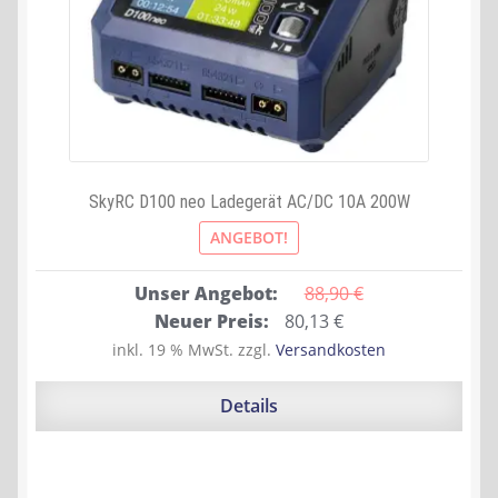
SkyRC D100 neo Ladegerät AC/DC 10A 200W
ANGEBOT!
Unser Angebot:
88,90 
€
Ursprünglicher
Aktueller
Neuer Preis:
80,13
€
Preis
Preis
inkl. 19 % MwSt.
zzgl.
Versandkosten
war:
ist:
88,90 €
80,13 €.
Details