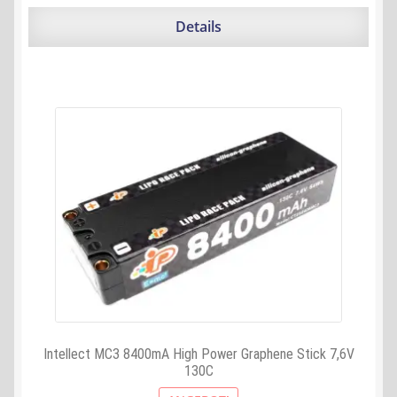
war:
ist:
64,99 €
57,28 €.
Details
Intellect MC3 8400mA High Power Graphene Stick 7,6V
130C