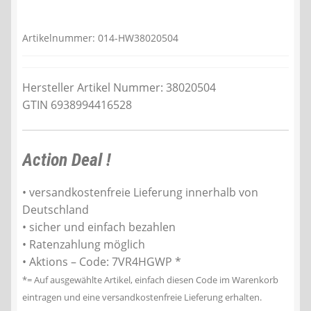
war:
ist:
309,90 €
270,81 €.
Artikelnummer:
014-HW38020504
Hersteller Artikel Nummer: 38020504
GTIN 6938994416528
Action Deal !
• versandkostenfreie Lieferung innerhalb von
Deutschland
• sicher und einfach bezahlen
• Ratenzahlung möglich
• Aktions – Code: 7VR4HGWP *
*= Auf ausgewählte Artikel, einfach diesen Code im Warenkorb
eintragen und eine versandkostenfreie Lieferung erhalten.