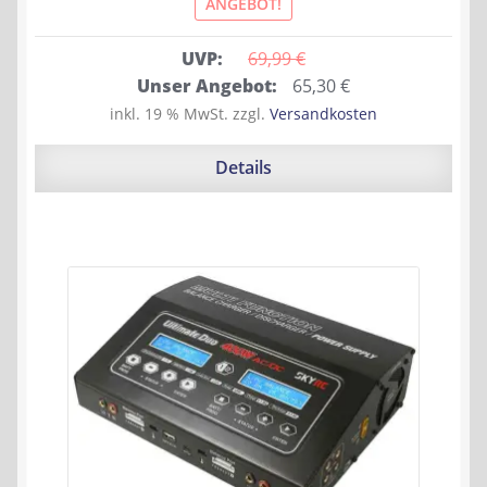
ANGEBOT!
UVP:
69,99 
€
Ursprünglicher
Aktueller
Unser Angebot:
65,30
€
Preis
Preis
inkl. 19 % MwSt.
zzgl.
Versandkosten
war:
ist:
69,99 €
65,30 €.
Details