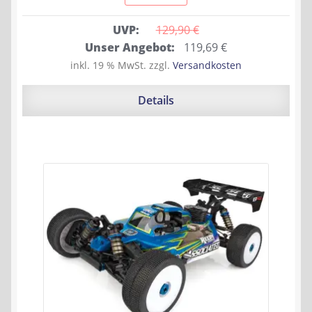
UVP:
129,90 
€
Ursprünglicher
Aktueller
Unser Angebot:
119,69
€
Preis
Preis
inkl. 19 % MwSt.
zzgl.
Versandkosten
war:
ist:
129,90 €
119,69 €.
Details