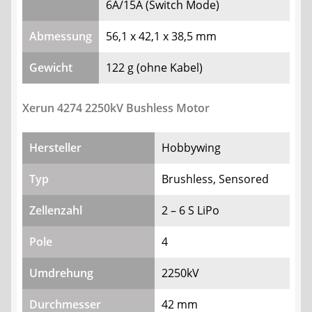
6A/15A (Switch Mode)
Abmessung
56,1 x 42,1 x 38,5 mm
Gewicht
122 g (ohne Kabel)
Xerun 4274 2250kV Bushless Motor
Hersteller
Hobbywing
Typ
Brushless, Sensored
Zellenzahl
2 – 6 S LiPo
Pole
4
Umdrehung
2250kV
Durchmesser
42 mm