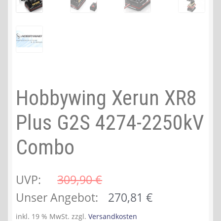
Hobbywing Xerun XR8
Plus G2S 4274-2250kV
Combo
UVP:
309,90 
€
Ursprünglicher
Aktueller
Unser Angebot:
270,81
€
Preis
Preis
inkl. 19 % MwSt.
zzgl.
Versandkosten