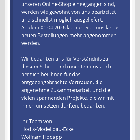
unseren Online-Shop eingegangen sind,
werden wie gewohnt von uns bearbeitet
Liefer- und Versandkosten
und schnellst möglich ausgeliefert.
Ab dem 01.04.2026 können von uns keine
Zahlungsarten
neuen Bestellungen mehr angenommen
werden.
Lieferzeit & Verfügbarkeit
Wir bedanken uns für Verständnis zu
Gutschein
diesem Schritt und möchten uns auch
herzlich bei Ihnen für das
Batterien- und Akku Verordnung
entgegengebrachte Vertrauen, die
angenehme Zusammenarbeit und die
Elektro- und Elektronikgeräte Verordnung
vielen spannenden Projekte, die wir mit
Ihnen umsetzen durften, bedanken.
Öle- und Schmierstoff Verordnung
Ihr Team von
Vereine & Foren
Hodis-Modellbau-Ecke
Wolfram Hodapp