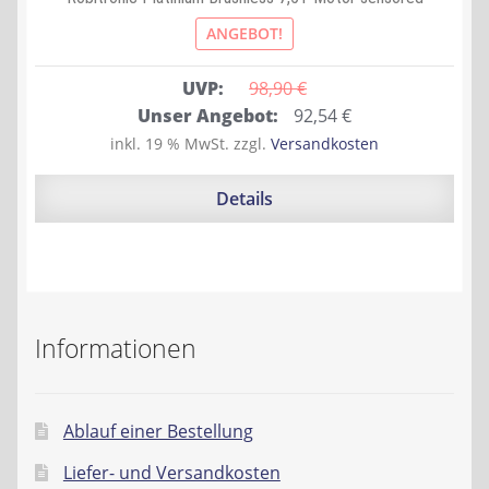
ANGEBOT!
UVP:
98,90 
€
Ursprünglicher
Aktueller
Unser Angebot:
92,54
€
Preis
Preis
inkl. 19 % MwSt.
zzgl.
Versandkosten
war:
ist:
98,90 €
92,54 €.
Details
Informationen
Ablauf einer Bestellung
Liefer- und Versandkosten