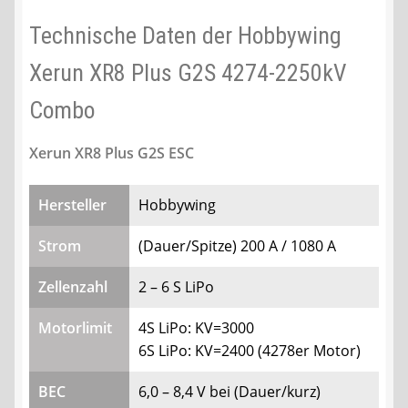
Technische Daten der Hobbywing
Xerun XR8 Plus G2S 4274-2250kV
Combo
Xerun XR8 Plus G2S ESC
Hersteller
Hobbywing
Strom
(Dauer/Spitze) 200 A / 1080 A
Zellenzahl
2 – 6 S LiPo
Motorlimit
4S LiPo: KV=3000
6S LiPo: KV=2400 (4278er Motor)
BEC
6,0 – 8,4 V bei (Dauer/kurz)