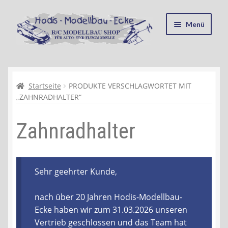
Zur
Zum
Menü
Navigation
Inhalt
springen
springen
Startseite
Kasse
Startseite
PRODUKTE VERSCHLAGWORTET MIT
„ZAHNRADHALTER“
Mein Konto
Zahnradhalter
Recycling, Entsorgung und Umwelt
Shop
Sehr geehrter Kunde,
Warenkorb
nach über 20 Jahren Hodis-Modellbau-
Ecke haben wir zum 31.03.2026 unseren
Ablauf einer Bestellung
Vertrieb geschlossen und das Team hat