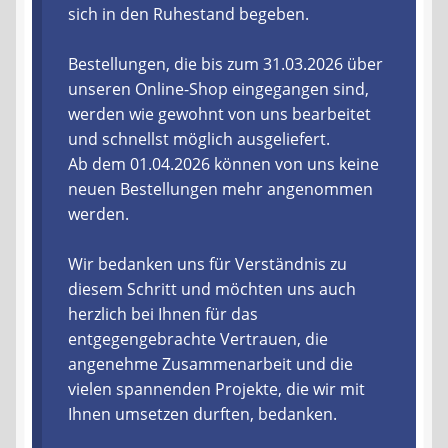
sich in den Ruhestand begeben.
Liefer- und Versandkosten
Bestellungen, die bis zum 31.03.2026 über
unseren Online-Shop eingegangen sind,
Zahlungsarten
werden wie gewohnt von uns bearbeitet
und schnellst möglich ausgeliefert.
Lieferzeit & Verfügbarkeit
Ab dem 01.04.2026 können von uns keine
neuen Bestellungen mehr angenommen
Gutschein
werden.
Batterien- und Akku Verordnung
Wir bedanken uns für Verständnis zu
diesem Schritt und möchten uns auch
Elektro- und Elektronikgeräte Verordnung
herzlich bei Ihnen für das
entgegengebrachte Vertrauen, die
Öle- und Schmierstoff Verordnung
angenehme Zusammenarbeit und die
vielen spannenden Projekte, die wir mit
Vereine & Foren
Ihnen umsetzen durften, bedanken.