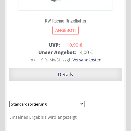
RW Racing Ritzelhalter
ANGEBOT!
UVP:
10,90 
€
Ursprünglicher
Aktueller
Unser Angebot:
4,00
€
Preis
Preis
inkl. 19 % MwSt.
zzgl.
Versandkosten
war:
ist:
10,90 €
4,00 €.
Details
Einzelnes Ergebnis wird angezeigt