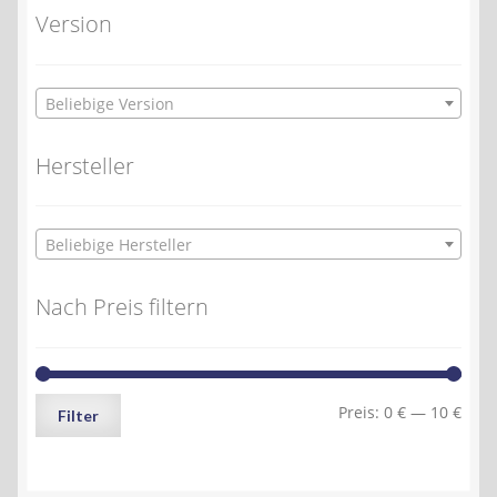
Version
Beliebige Version
Hersteller
Beliebige Hersteller
Nach Preis filtern
Min.
Max.
Preis:
0 €
—
10 €
Filter
Preis
Preis