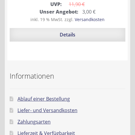
UVP:
11,90 
€
Ursprünglicher
Aktueller
Unser Angebot:
3,00
€
Preis
Preis
inkl. 19 % MwSt.
zzgl.
Versandkosten
war:
ist:
11,90 €
3,00 €.
Details
Informationen
Ablauf einer Bestellung
Liefer- und Versandkosten
Zahlungsarten
Lieferzeit & Verfügbarkeit