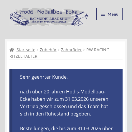
Zur
Zum
Menü
Navigation
Inhalt
springen
springen
Startseite
Kasse
Startseite
Zubehör
Zahnräder
RW RACING
RITZELHALTER
Mein Konto
Sehr geehrter Kunde,
Recycling, Entsorgung und Umwelt
nach über 20 Jahren Hodis-Modellbau-
Shop
Ecke haben wir zum 31.03.2026 unseren
Vertrieb geschlossen und das Team hat
Warenkorb
sich in den Ruhestand begeben.
Ablauf einer Bestellung
Bestellungen, die bis zum 31.03.2026 über