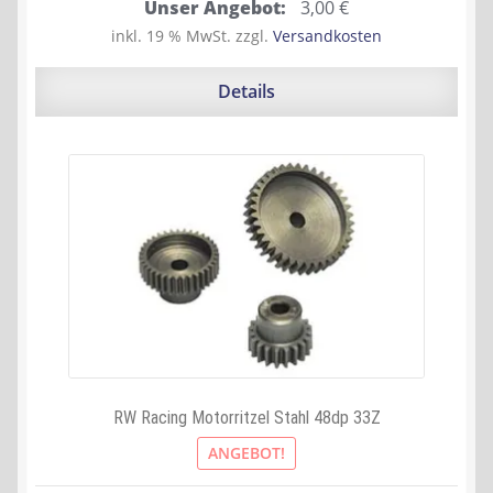
Ursprünglicher
Aktueller
Unser Angebot:
3,00
€
Preis
Preis
inkl. 19 % MwSt.
zzgl.
Versandkosten
war:
ist:
11,90 €
3,00 €.
Details
RW Racing Motorritzel Stahl 48dp 33Z
ANGEBOT!