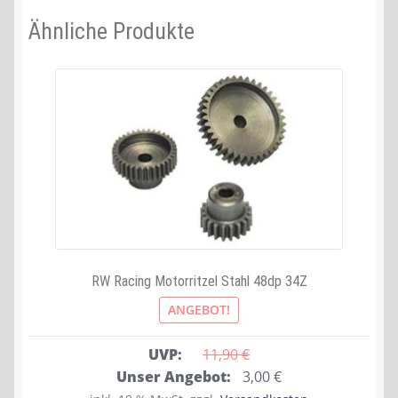
Ähnliche Produkte
RW Racing Motorritzel Stahl 48dp 34Z
ANGEBOT!
UVP:
11,90 
€
Ursprünglicher
Aktueller
Unser Angebot:
3,00
€
Preis
Preis