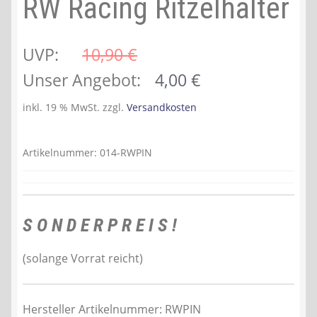
RW Racing Ritzelhalter
UVP:
10,90 
€
Ursprünglicher
Aktueller
Unser Angebot:
4,00
€
Preis
Preis
inkl. 19 % MwSt.
zzgl.
Versandkosten
war:
ist:
10,90 €
4,00 €.
Artikelnummer:
014-RWPIN
S O N D E R P R E I S !
(solange Vorrat reicht)
Hersteller Artikelnummer: RWPIN