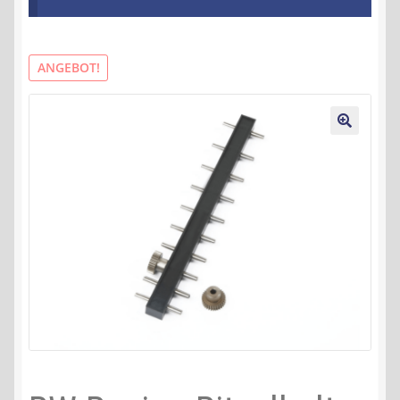
Kontakt
AGB
ANGEBOT!
Widerrufsbelehrung
🔍
Datenschutzerklärung
Impressum