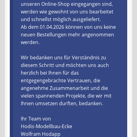
unseren Online-Shop eingegangen sind,
werden wie gewohnt von uns bearbeitet
Liefer- und Versandkosten
und schnellst möglich ausgeliefert.
Ab dem 01.04.2026 können von uns keine
Zahlungsarten
neuen Bestellungen mehr angenommen
werden.
Lieferzeit & Verfügbarkeit
Wir bedanken uns für Verständnis zu
Gutschein
diesem Schritt und möchten uns auch
herzlich bei Ihnen für das
Batterien- und Akku Verordnung
entgegengebrachte Vertrauen, die
angenehme Zusammenarbeit und die
Elektro- und Elektronikgeräte Verordnung
vielen spannenden Projekte, die wir mit
Ihnen umsetzen durften, bedanken.
Öle- und Schmierstoff Verordnung
Ihr Team von
Vereine & Foren
Hodis-Modellbau-Ecke
Wolfram Hodapp