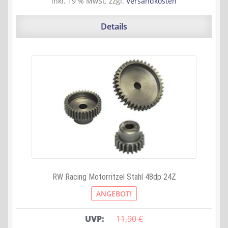
inkl. 19 % MwSt.
zzgl.
Versandkosten
war:
ist:
11,90 €
3,00 €.
Details
RW Racing Motorritzel Stahl 48dp 24Z
ANGEBOT!
UVP:
11,90 
€