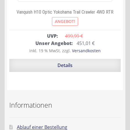
Vanquish H10 Optic Yokohama Trail Crawler 4WD RTR
ANGEBOT!
UVP:
499,99 
€
Ursprünglicher
Aktueller
Unser Angebot:
451,01
€
Preis
Preis
inkl. 19 % MwSt.
zzgl.
Versandkosten
war:
ist:
499,99 €
451,01 €.
Details
Informationen
Ablauf einer Bestellung