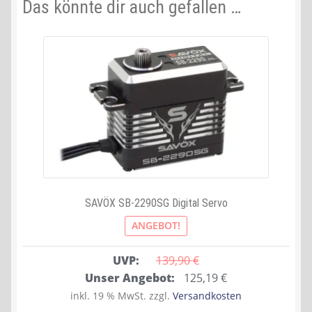
Das könnte dir auch gefallen …
SAVÖX SB-2290SG Digital Servo
ANGEBOT!
UVP:
139,90 
€
Ursprünglicher
Aktueller
Unser Angebot:
125,19
€
Preis
Preis
inkl. 19 % MwSt.
zzgl.
Versandkosten