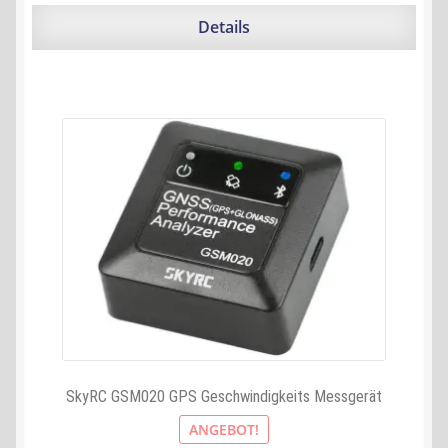
war:
ist:
139,90 €
125,19 €.
Details
SkyRC GSM020 GPS Geschwindigkeits Messgerät
ANGEBOT!