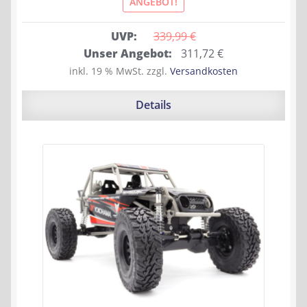
ANGEBOT!
UVP:
339,99 
€
Ursprünglicher
Aktueller
Unser Angebot:
311,72
€
Preis
Preis
inkl. 19 % MwSt.
zzgl.
Versandkosten
war:
ist:
339,99 €
311,72 €.
Details