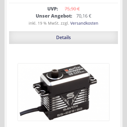
UVP:
75,90 
€
Ursprünglicher
Aktueller
Unser Angebot:
70,16
€
Preis
Preis
inkl. 19 % MwSt.
zzgl.
Versandkosten
war:
ist:
75,90 €
70,16 €.
Details