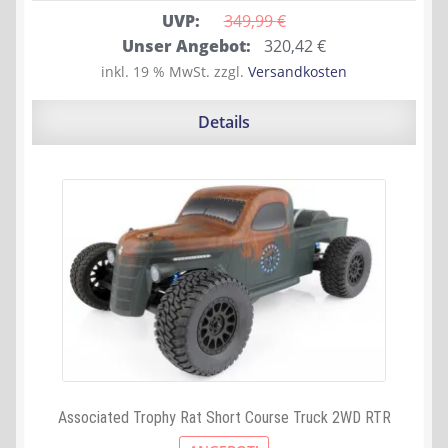
UVP:
349,99 
€
Ursprünglicher
Aktueller
Unser Angebot:
320,42
€
Preis
Preis
inkl. 19 % MwSt.
zzgl.
Versandkosten
war:
ist:
349,99 €
320,42 €.
Details
Associated Trophy Rat Short Course Truck 2WD RTR