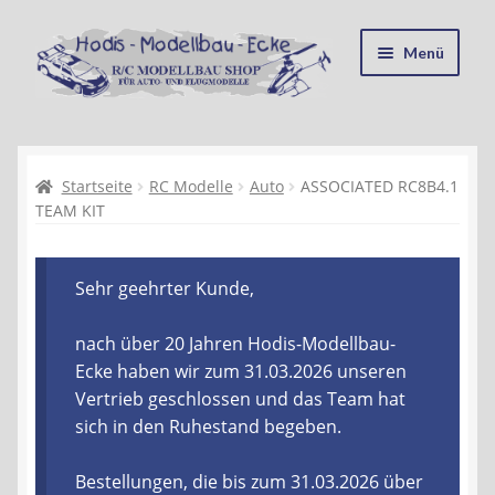
Zur
Zum
Menü
Navigation
Inhalt
springen
springen
Startseite
Kasse
Startseite
RC Modelle
Auto
ASSOCIATED RC8B4.1
TEAM KIT
Mein Konto
Sehr geehrter Kunde,
Recycling, Entsorgung und Umwelt
nach über 20 Jahren Hodis-Modellbau-
Shop
Ecke haben wir zum 31.03.2026 unseren
Vertrieb geschlossen und das Team hat
Warenkorb
sich in den Ruhestand begeben.
Ablauf einer Bestellung
Bestellungen, die bis zum 31.03.2026 über