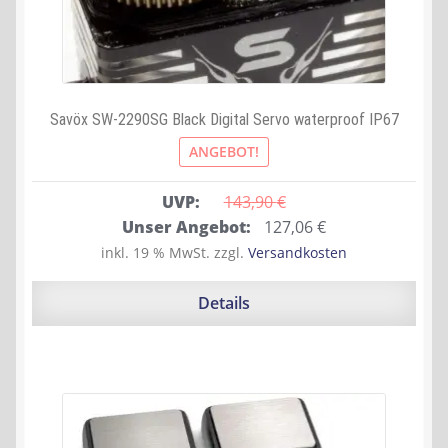
Savöx SW-2290SG Black Digital Servo waterproof IP67
ANGEBOT!
UVP:
143,90 
€
Ursprünglicher
Aktueller
Unser Angebot:
127,06
€
Preis
Preis
inkl. 19 % MwSt.
zzgl.
Versandkosten
war:
ist:
143,90 €
127,06 €.
Details