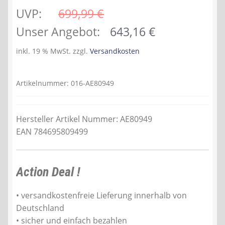
UVP:
699,99 
€
Ursprünglicher
Aktueller
Unser Angebot:
643,16
€
Preis
Preis
inkl. 19 % MwSt.
zzgl.
Versandkosten
war:
ist:
699,99 €
643,16 €.
Artikelnummer:
016-AE80949
Hersteller Artikel Nummer: AE80949
EAN 784695809499
Action Deal !
• versandkostenfreie Lieferung innerhalb von
Deutschland
• sicher und einfach bezahlen