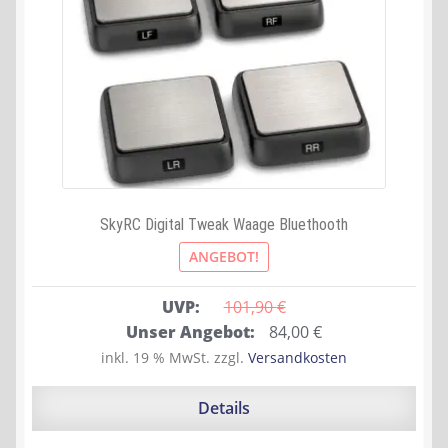
SkyRC Digital Tweak Waage Bluethooth
ANGEBOT!
UVP:
101,90 
€
Ursprünglicher
Aktueller
Unser Angebot:
84,00
€
Preis
Preis
inkl. 19 % MwSt.
zzgl.
Versandkosten
war:
ist:
101,90 €
84,00 €.
Details