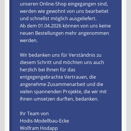
unseren Online-Shop eingegangen sind,
werden wie gewohnt von uns bearbeitet
Liefer- und Versandkosten
und schnellst möglich ausgeliefert.
Ab dem 01.04.2026 können von uns keine
Zahlungsarten
neuen Bestellungen mehr angenommen
werden.
Lieferzeit & Verfügbarkeit
Wir bedanken uns für Verständnis zu
Gutschein
diesem Schritt und möchten uns auch
herzlich bei Ihnen für das
Batterien- und Akku Verordnung
entgegengebrachte Vertrauen, die
angenehme Zusammenarbeit und die
Elektro- und Elektronikgeräte Verordnung
vielen spannenden Projekte, die wir mit
Ihnen umsetzen durften, bedanken.
Öle- und Schmierstoff Verordnung
Ihr Team von
Vereine & Foren
Hodis-Modellbau-Ecke
Wolfram Hodapp