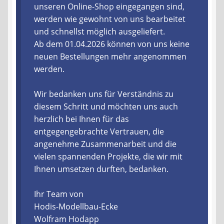
unseren Online-Shop eingegangen sind,
werden wie gewohnt von uns bearbeitet
Liefer- und Versandkosten
und schnellst möglich ausgeliefert.
Ab dem 01.04.2026 können von uns keine
Zahlungsarten
neuen Bestellungen mehr angenommen
werden.
Lieferzeit & Verfügbarkeit
Wir bedanken uns für Verständnis zu
Gutschein
diesem Schritt und möchten uns auch
herzlich bei Ihnen für das
Batterien- und Akku Verordnung
entgegengebrachte Vertrauen, die
angenehme Zusammenarbeit und die
Elektro- und Elektronikgeräte Verordnung
vielen spannenden Projekte, die wir mit
Ihnen umsetzen durften, bedanken.
Öle- und Schmierstoff Verordnung
Ihr Team von
Vereine & Foren
Hodis-Modellbau-Ecke
Wolfram Hodapp