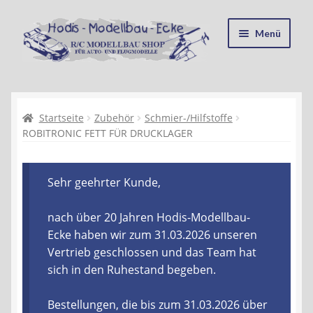
Zur
Zum
Menü
Navigation
Inhalt
springen
springen
Startseite
Kasse
Startseite
Zubehör
Schmier-/Hilfstoffe
ROBITRONIC FETT FÜR DRUCKLAGER
Mein Konto
Sehr geehrter Kunde,
Recycling, Entsorgung und Umwelt
nach über 20 Jahren Hodis-Modellbau-
Shop
Ecke haben wir zum 31.03.2026 unseren
Vertrieb geschlossen und das Team hat
Warenkorb
sich in den Ruhestand begeben.
Ablauf einer Bestellung
Bestellungen, die bis zum 31.03.2026 über